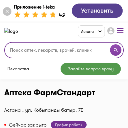
account_circle
Астана
search
Лекарства
Задайте вопрос врачу
Аптека ФармСтандарт
Астана , ул. Кобыланды батыр, 7Е
Сейчас закрыто
График работы