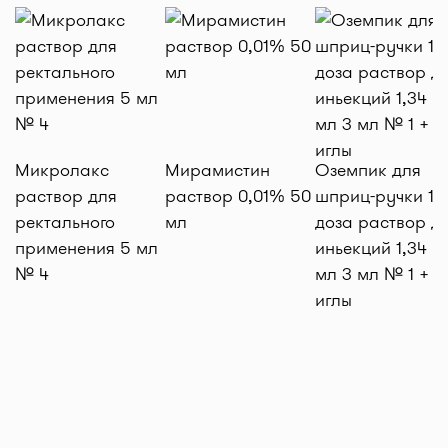
Микролакс
Мирамистин
Оземпик для
раствор для
раствор 0,01% 50
шприц-ручки 1 м
ректального
мл
доза раствор д
применения 5 мл
иньекций 1,34 м
№ 4
мл 3 мл № 1 + 4
иглы