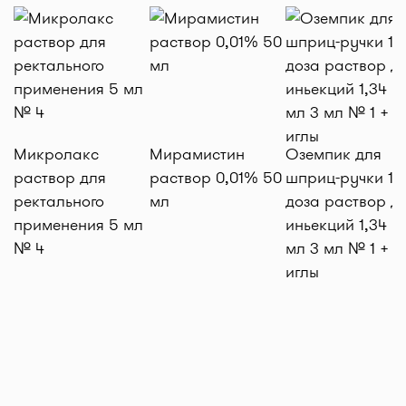
Микролакс
Мирамистин
Оземпик для
раствор для
раствор 0,01% 50
шприц-ручки 1 м
ректального
мл
доза раствор д
применения 5 мл
иньекций 1,34 м
№ 4
мл 3 мл № 1 + 4
иглы