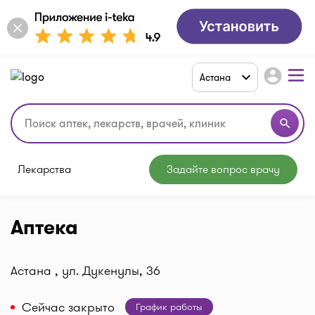
account_circle
Астана
search
Лекарства
Задайте вопрос врачу
Аптека
Астана , ул. Дукенулы, 36
Сейчас закрыто
График работы