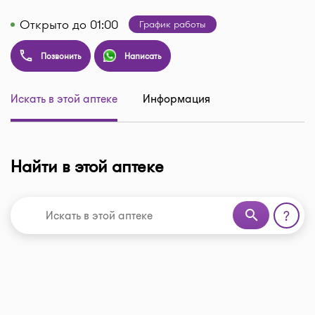
Открыто до 01:00
График работы
Позвонить
Написать
Искать в этой аптеке
Информация
Найти в этой аптеке
search
?