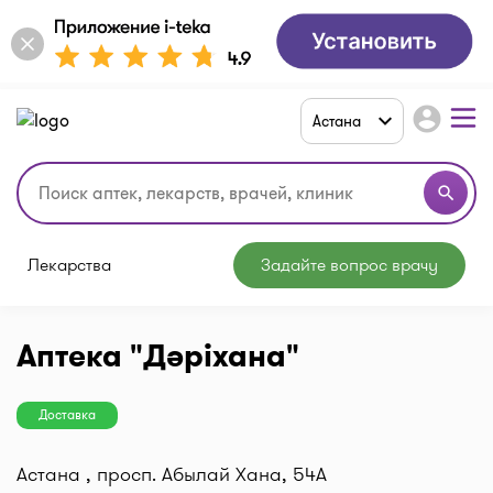
account_circle
Астана
search
Лекарства
Задайте вопрос врачу
Аптека "Дәріхана"
Доставка
Астана , просп. Абылай Хана, 54А