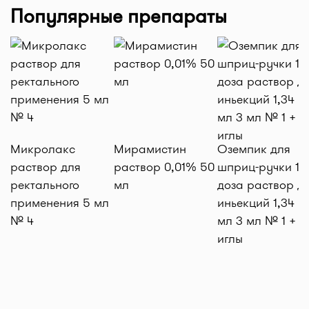
Популярные препараты
Микролакс
Мирамистин
Оземпик для
раствор для
раствор 0,01% 50
шприц-ручки 1 м
ректального
мл
доза раствор д
применения 5 мл
иньекций 1,34 м
№ 4
мл 3 мл № 1 + 4
иглы