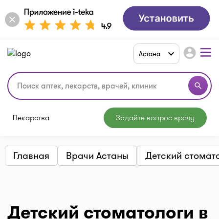
account_circle
Астана
search
Лекарства
Задайте вопрос врачу
Главная
Врачи Астаны
Детский стомат
Детский стоматологи в