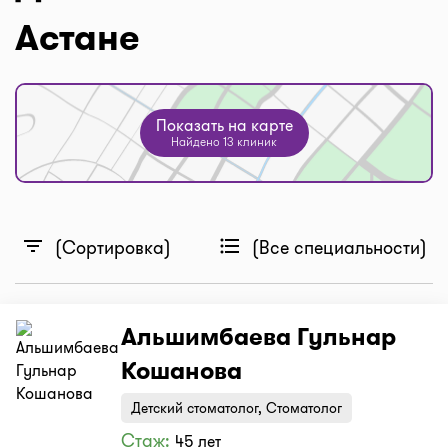
Астане
Показать на карте
Найдено 13 клиник
filter_list
format_list_bulleted
(Сортировка)
(Все специальности)
Альшимбаева Гульнар
Кошанова
Детский стоматолог, Стоматолог
Стаж:
45 лет