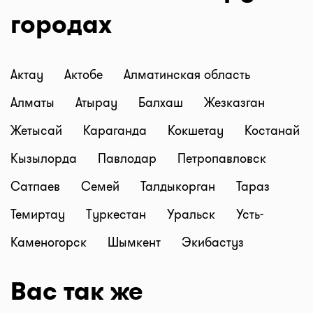
городах
Актау
Актобе
Алматинская область
Алматы
Атырау
Балхаш
Жезказган
Жетысай
Караганда
Кокшетау
Костанай
Кызылорда
Павлодар
Петропавловск
Сатпаев
Семей
Талдыкорган
Тараз
Темиртау
Туркестан
Уральск
Усть-
Каменогорск
Шымкент
Экибастуз
Вас так же