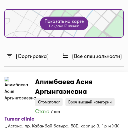
Показать на карте
Найдено 17 клиник
filter_list
format_list_bulleted
(Сортировка)
(Все специальности)
Алимбаева Асия
Аргынгазиевна
Стоматолог
Врач высшей категории
Стаж:
7 лет
Tumar clinic
Астана, пр. Кабанбай батыра, 58Б, корпус 3. ( р-н ЖК