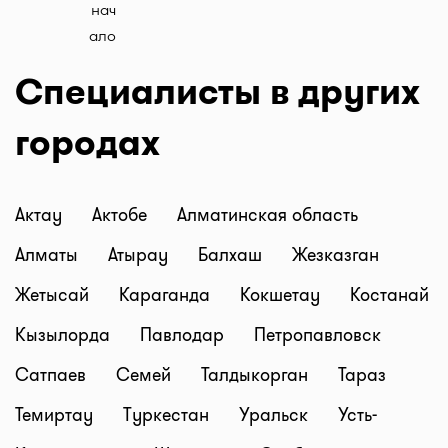
Специалисты в других
городах
Актау
Актобе
Алматинская область
Алматы
Атырау
Балхаш
Жезказган
Жетысай
Караганда
Кокшетау
Костанай
Кызылорда
Павлодар
Петропавловск
Сатпаев
Семей
Талдыкорган
Тараз
Темиртау
Туркестан
Уральск
Усть-