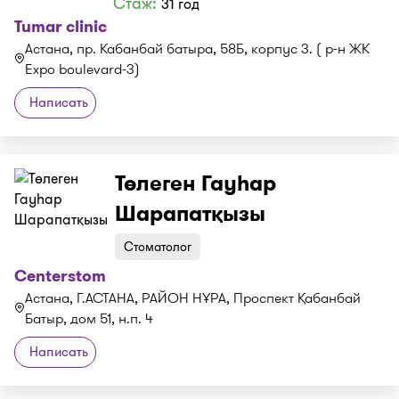
Стаж:
31 год
Tumar clinic
Астана, пр. Кабанбай батыра, 58Б, корпус 3. ( р-н ЖК
Expo boulevard-3)
Написать
Төлеген Гауһар
Шарапатқызы
Стоматолог
Centerstom
Астана, Г.АСТАНА, РАЙОН НҰРА, Проспект Қабанбай
Батыр, дом 51, н.п. 4
Написать