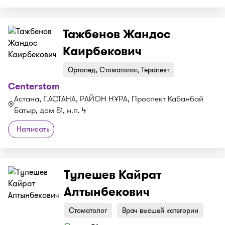
Тажбенов Жандос
Каирбекович
Ортопед, Стоматолог, Терапевт
Centerstom
Астана, Г.АСТАНА, РАЙОН НҰРА, Проспект Қабанбай
Батыр, дом 51, н.п. 4
Написать
Тулешев Кайрат
Алтынбекович
Стоматолог
Врач высшей категории