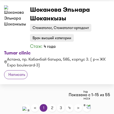
Шоканова Эльнара
Шоканкызы
Стоматолог, Стоматолог-ортодонт
Врач высшей категории
Стаж:
4 года
Tumar clinic
Астана, пр. Кабанбай батыра, 58Б, корпус 3. ( р-н ЖК
Expo boulevard-3)
Написать
Показано с 1–15 из 55
<
>
1
2
3
4