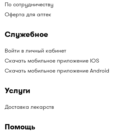
найти: Аптеки Gold medicine, Социальные аптеки
По сотрудничеству
Mega Pharm, Аптеки "Алмасат", Аптеки "Salamat",
Оферта для аптек
АНЦ (Аптеки Низких Цен), Гиппократ, и другие.
Следите за обновлениями!
Служебное
Все аптеки Казахстана с ценами на лекарства в
одном месте только на I-teka.kz!
Войти в личный кабинет
Скачать мобильное приложение IOS
Скачать мобильное приложение Android
Услуги
Доставка лекарств
Помощь