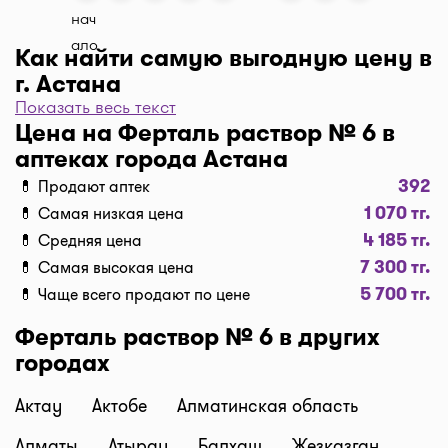
Как найти самую выгодную цену в
г. Астана
Показать весь текст
Чтобы отфильтровать аптеки по цене, нажмите
Цена на Ферталь раствор № 6 в
"Фильтр", далее "По цене, от 1..." и кнопку
аптеках города Астана
"Выбрать". Самая низкая цена в аптеке перед
392
💊 Продают аптек
вами. Экономьте с помощью сервиса I-teka!
1 070 тг.
💊 Самая низкая цена
Доставка
4 185 тг.
💊 Средняя цена
Нужна быстрая доставка лекарств в г. Астана?
7 300 тг.
💊 Самая высокая цена
Добавляйте нужные препараты по кнопке
5 700 тг.
💊 Чаще всего продают по цене
"Купить", оформляйте заявку в корзине "Выбрать
аптеку" и наши курьеры доставят препараты
Ферталь раствор № 6 в других
домой или на работу по оптимальной цене.
городах
Средняя цена доставки лекарств на данный
момент от 1500 тг. до 2500 тг. (стоимость зависит
Актау
Актобе
Алматинская область
от времени суток и расстояния между аптекой и
Алматы
Атырау
Балхаш
Жезказган