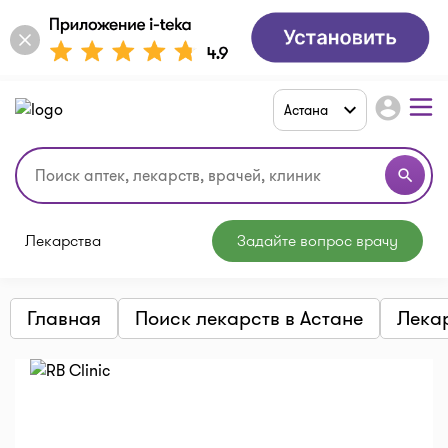
account_circle
Астана
search
Лекарства
Задайте вопрос врачу
Главная
Поиск лекарств в Астане
Лека