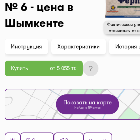
№ 6 - цена в
Шымкенте
Фактическая уп
отличаться от 
Инструкция
Характеристики
История 
?
Купить
от 5 055 тг.
Показать на карте
Найдено 59 аптек