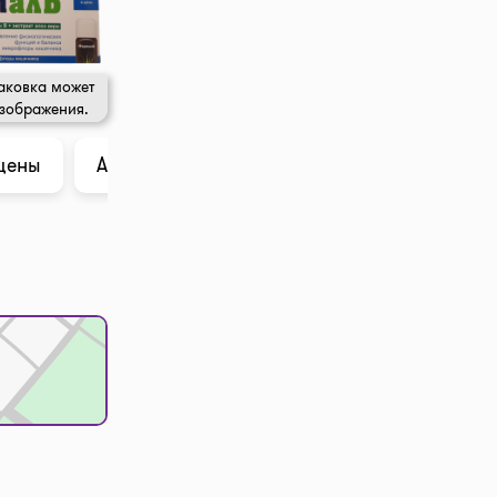
аковка может
изображения.
цены
Анализ в ChatGPT