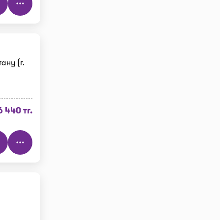
ану (г.
6 440 тг.