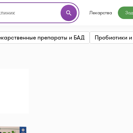
Лекарства
Зад
search
екарственные препараты и БАД
Пробиотики и