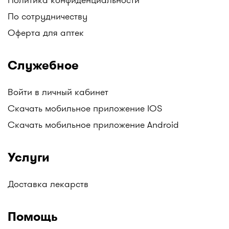
АНЦ (Аптеки Низких Цен), Гиппократ, и другие.
По сотрудничеству
Следите за обновлениями!
Оферта для аптек
Все аптеки Казахстана с ценами на лекарства в
одном месте только на I-teka.kz!
Служебное
Войти в личный кабинет
Скачать мобильное приложение IOS
Скачать мобильное приложение Android
Услуги
Доставка лекарств
Помощь