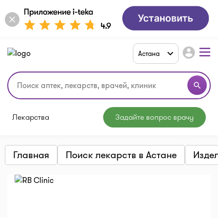
account_circle
Астана
search
Лекарства
Задайте вопрос врачу
Главная
Поиск лекарств в Астане
Издел