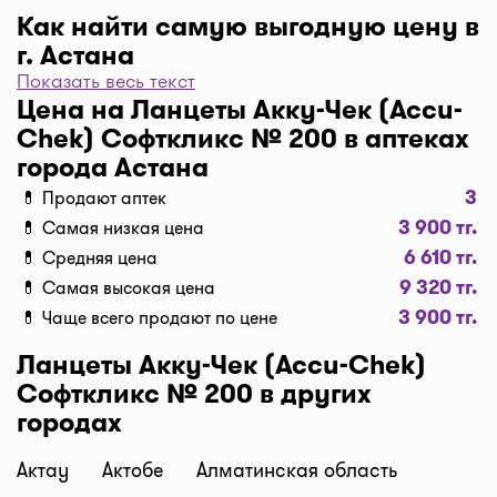
Как найти самую выгодную цену в
г. Астана
Показать весь текст
Чтобы отфильтровать аптеки по цене, нажмите
Цена на Ланцеты Акку-Чек (Accu-
"Фильтр", далее "По цене, от 1..." и кнопку
Chek) Софткликс № 200 в аптеках
"Выбрать". Самая низкая цена в аптеке перед
города Астана
вами. Экономьте с помощью сервиса I-teka!
3
💊 Продают аптек
Доставка
3 900 тг.
💊 Самая низкая цена
Нужна быстрая доставка лекарств в г. Астана?
6 610 тг.
💊 Средняя цена
Добавляйте нужные препараты по кнопке
9 320 тг.
💊 Самая высокая цена
"Купить", оформляйте заявку в корзине "Выбрать
3 900 тг.
💊 Чаще всего продают по цене
аптеку" и наши курьеры доставят препараты
домой или на работу по оптимальной цене.
Ланцеты Акку-Чек (Accu-Chek)
Средняя цена доставки лекарств на данный
Софткликс № 200 в других
момент от 1500 тг. до 2500 тг. (стоимость зависит
городах
от времени суток и расстояния между аптекой и
адресом доставки).
Актау
Актобе
Алматинская область