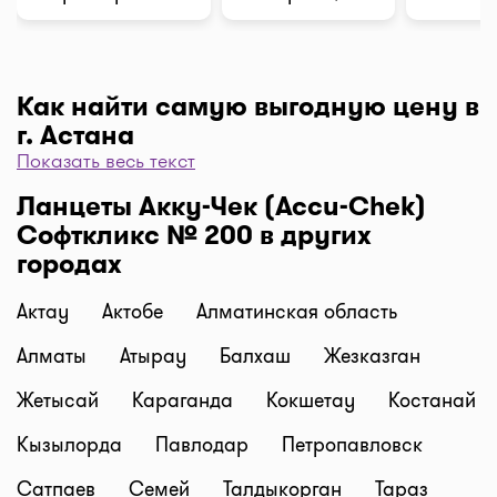
Как найти самую выгодную цену в
г. Астана
Показать весь текст
Чтобы отфильтровать аптеки по цене, нажмите
Ланцеты Акку-Чек (Accu-Chek)
"Фильтр", далее "По цене, от 1..." и кнопку
Софткликс № 200 в других
"Выбрать". Самая низкая цена в аптеке перед
городах
вами. Экономьте с помощью сервиса I-teka!
Доставка
Актау
Актобе
Алматинская область
Нужна быстрая доставка лекарств в г. Астана?
Добавляйте нужные препараты по кнопке
Алматы
Атырау
Балхаш
Жезказган
"Купить", оформляйте заявку в корзине "Выбрать
Жетысай
Караганда
Кокшетау
Костанай
аптеку" и наши курьеры доставят препараты
домой или на работу по оптимальной цене.
Кызылорда
Павлодар
Петропавловск
Средняя цена доставки лекарств на данный
Сатпаев
Семей
Талдыкорган
Тараз
момент от 1500 тг. до 2500 тг. (стоимость зависит