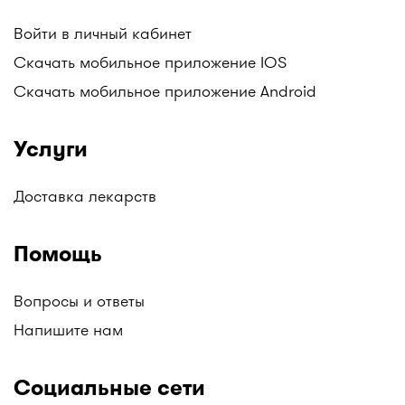
аптечных сетей. Например, у нас вы можете
Войти в личный кабинет
найти: Аптеки Gold medicine, Социальные аптеки
Mega Pharm, Аптеки "Алмасат", Аптеки "Salamat",
Скачать мобильное приложение IOS
АНЦ (Аптеки Низких Цен), Гиппократ, и другие.
Скачать мобильное приложение Android
Следите за обновлениями!
Все аптеки Казахстана с ценами на лекарства в
Услуги
одном месте только на I-teka.kz!
Доставка лекарств
Помощь
Вопросы и ответы
Напишите нам
Социальные сети