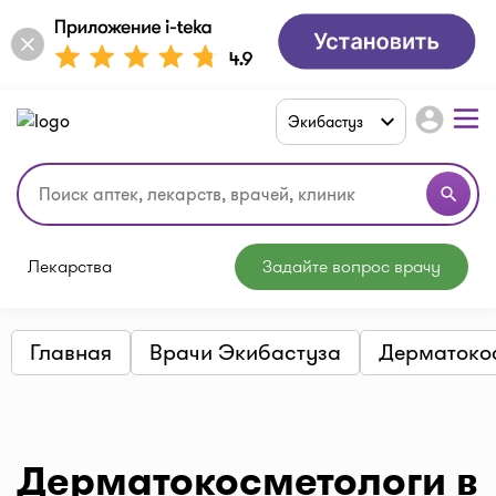
account_circle
Экибастуз
search
Лекарства
Задайте вопрос врачу
Главная
Врачи Экибастуза
Дерматоко
Дерматокосметологи в