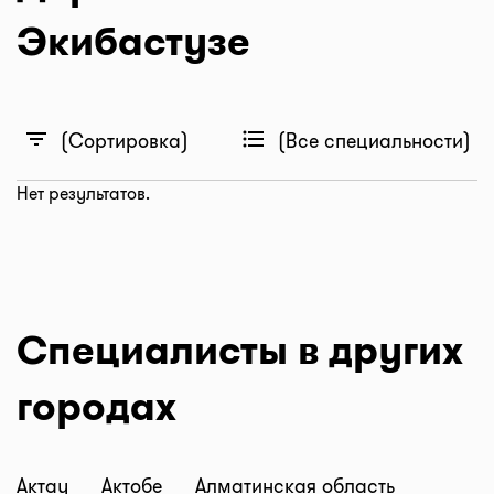
Экибастузе
filter_list
format_list_bulleted
(Сортировка)
(Все специальности)
Нет результатов.
Специалисты в других
городах
Актау
Актобе
Алматинская область