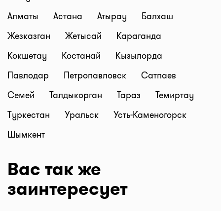
Алматы
Астана
Атырау
Балхаш
Жезказган
Жетысай
Караганда
Кокшетау
Костанай
Кызылорда
Павлодар
Петропавловск
Сатпаев
Семей
Талдыкорган
Тараз
Темиртау
Туркестан
Уральск
Усть-Каменогорск
Шымкент
Вас так же
заинтересует