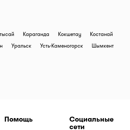
тысай
Караганда
Кокшетау
Костанай
ан
Уральск
Усть-Каменогорск
Шымкент
Помощь
Социальные
сети