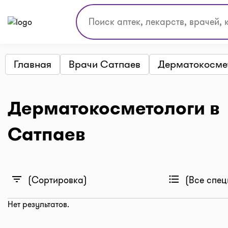
Главная
Врачи Сатпаев
Дерматокосме
Дерматокосметологи в
Сатпаев
filter_list
format_list_bulleted
(Сортировка)
(Все спец
Нет результатов.