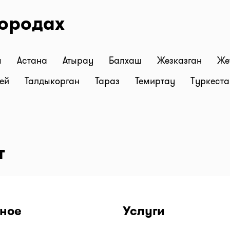
городах
ы
Астана
Атырау
Балхаш
Жезказган
Же
ей
Талдыкорган
Тараз
Темиртау
Туркест
т
ное
Услуги