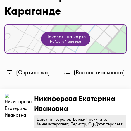
Караганде
Показать на карте
Найдена 1 клиника
filter_list
format_list_bulleted
(Сортировка)
(Все специальности)
Никифорова Екатерина
Ивановна
Детский невролог, Детский психиатр,
Кинезиотерапевт, Педиатр, Су-Джок терапевт