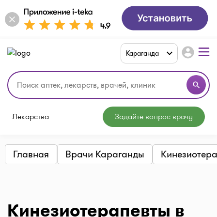
account_circle
Караганда
search
Лекарства
Задайте вопрос врачу
Главная
Врачи Караганды
Кинезиотера
Кинезиотерапевты в