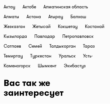
Актау
Актобе
Алматинская область
Алматы
Астана
Атырау
Балхаш
Жезказган
Жетысай
Кокшетау
Костанай
Кызылорда
Павлодар
Петропавловск
Сатпаев
Семей
Талдыкорган
Тараз
Темиртау
Туркестан
Уральск
Усть-
Каменогорск
Шымкент
Экибастуз
Вас так же
заинтересует