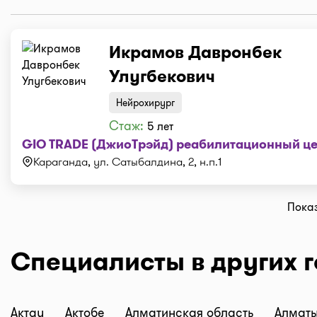
Икрамов Давронбек
Улугбекович
Нейрохирург
Стаж:
5 лет
GIO TRADE (ДжиоТрэйд) реабилитационный ц
Караганда, ул. Сатыбалдина, 2, н.п.1
Показ
Специалисты в других 
Актау
Актобе
Алматинская область
Алмат