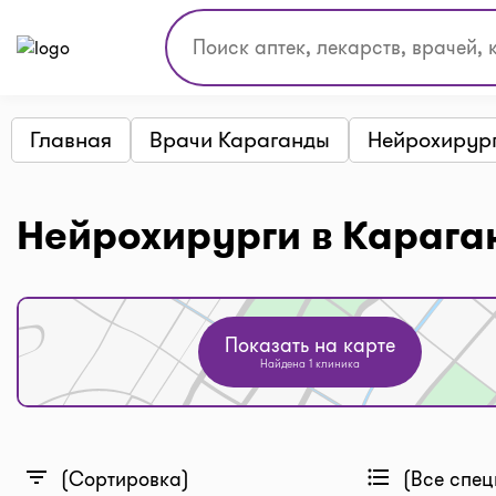
Главная
Врачи Караганды
Нейрохирур
Нейрохирурги в Карага
Показать на карте
Найдена 1 клиника
filter_list
format_list_bulleted
(Сортировка)
(Все спец