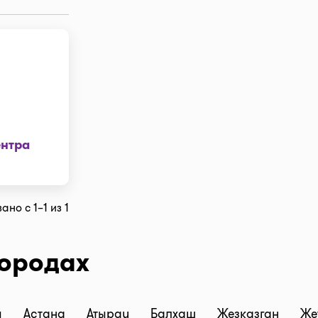
ентра
ано с 1–1 из 1
городах
ы
Астана
Атырау
Балхаш
Жезказган
Же