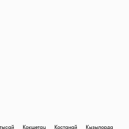
тысай
Кокшетау
Костанай
Кызылорда