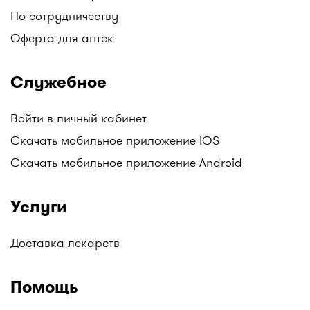
хранением - особенно если вы убираете ее на
По сотрудничеству
длительное время.
Оферта для аптек
2. Храните одежду в герметичном пакете или
пластиковом контейнере - только не в картонных
коробках, так как их может прогрызть моль
Служебное
3. Следите за вентиляцией гардероба - моль
привлекают теплые и влажные помещения, поэтому
Войти в личный кабинет
регулярно открывайте дверцы гардероба, чтобы
обеспечить приток воздуха.
Скачать мобильное приложение IOS
Скачать мобильное приложение Android
Услуги
Доставка лекарств
Помощь