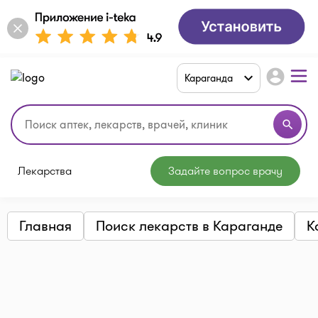
account_circle
Караганда
search
Лекарства
Задайте вопрос врачу
Главная
Поиск лекарств в Караганде
К