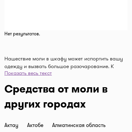
Нет результатов.
Нашествие моли в шкафу может испортить вашу
одежду и вызвать большое разочарование. К
Показать весь текст
счастью, существует множество натуральных
средств, которые помогут отвадить моль от вашей
Средства от моли в
одежды. Если вы будете настойчивы, проблема с
молью в шкафу со временем разрешится.
других городах
Избавиться от моли в шкафу можно естественным путем,
не используя вонючие, наполненные химикатами
нафталиновые шарики и другие покупные средства.
Естественные методы борьбы не только дешевле, но и
Актау
Актобе
Алматинская область
зачастую более эффективны, когда речь идет об