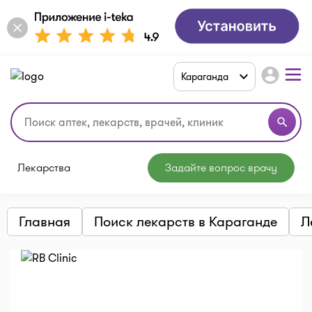
account_circle
Караганда
search
Лекарства
Задайте вопрос врачу
Главная
Поиск лекарств в Караганде
Л