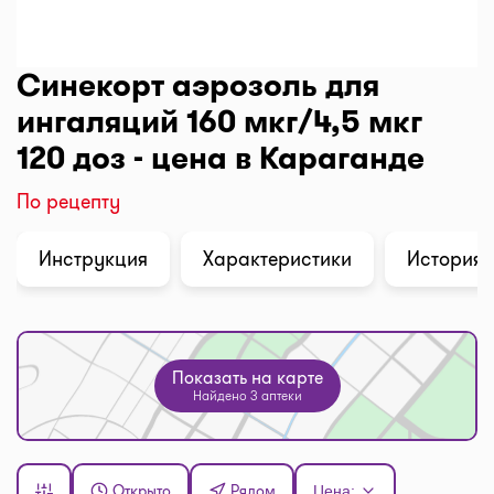
Синекорт аэрозоль для
ингаляций 160 мкг/4,5 мкг
120 доз - цена в Караганде
По рецепту
Инструкция
Характеристики
История 
Показать на карте
Найдено 3 аптеки
Открыто
Рядом
Цена: