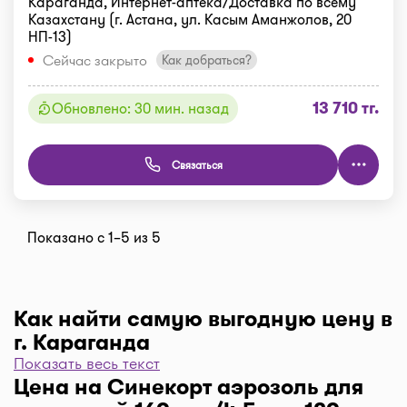
Караганда, Интернет-аптека/Доставка по всему
Казахстану (г. Астана, ул. Касым Аманжолов, 20
НП-13)
Сейчас закрыто
Как добраться?
13 710 тг.
Обновлено: 30 мин. назад
Связаться
Показано с 1–5 из 5
Как найти самую выгодную цену в
г. Караганда
Показать весь текст
Чтобы отфильтровать аптеки по цене, нажмите
Цена на Синекорт аэрозоль для
"Фильтр", далее "По цене, от 1..." и кнопку