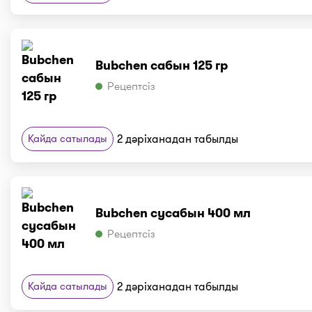
Bubchen сабын 125 гр
Рецептсіз
Қайда сатылады
2 дәріханадан табылды
Bubchen сусабын 400 мл
Рецептсіз
Қайда сатылады
2 дәріханадан табылды