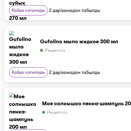
Қайда сатылады
2 дәріханадан табылды
Gufolino мыло жидкое 300 мл
Рецептсіз
Қайда сатылады
2 дәріханадан табылды
Мое солнышко пенка-шампунь 20
Рецептсіз