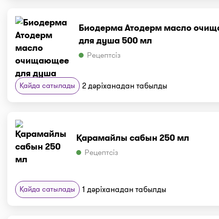
Биодерма Атодерм масло очи
для душа 500 мл
Рецептсіз
Қайда сатылады
2 дәріханадан табылды
Қарамайлы сабын 250 мл
Рецептсіз
Қайда сатылады
1 дәріханадан табылды