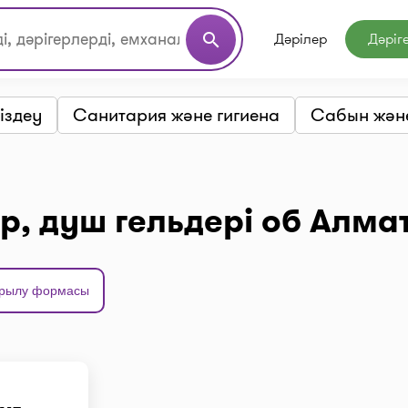
Дәрілер
Дәріг
search
іздеу
Санитария және гигиена
Сабын және
, душ гельдері об Алма
рылу формасы