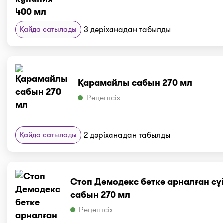
Қайда сатылады
3 дәріханадан табылды
Қарамайлы сабын 270 мл
Рецептсіз
Қайда сатылады
2 дәріханадан табылды
Стоп Демодекс бетке арналған с
сабын 270 мл
Рецептсіз