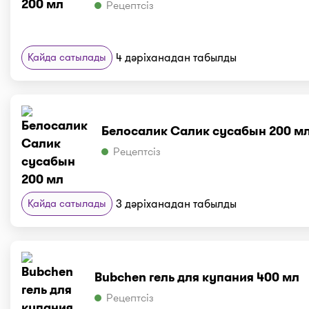
Рецептсіз
Қайда сатылады
4 дәріханадан табылды
Белосалик Салик сусабын 200 м
Рецептсіз
Қайда сатылады
3 дәріханадан табылды
Bubchen гель для купания 400 мл
Рецептсіз