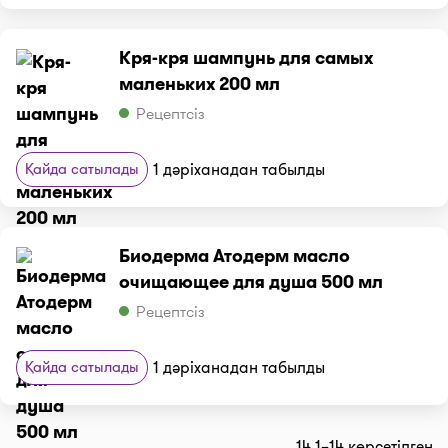
Кря-кря шампунь для самых
маленьких 200 мл
Рецептсіз
Қайда сатылады
1 дәріханадан табылды
Биодерма Атодерм масло
очищающее для душа 500 мл
Рецептсіз
Қайда сатылады
1 дәріханадан табылды
14 1–14 көрсетілген