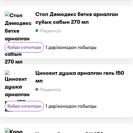
Стоп Демодекс бетке арналған
сұйық сабын 270 мл
Рецептсіз
Қайда сатылады
1 дәріханадан табылды
Циновит душқа арналған гель 150
мл
Рецептсіз
Қайда сатылады
1 дәріханадан табылды