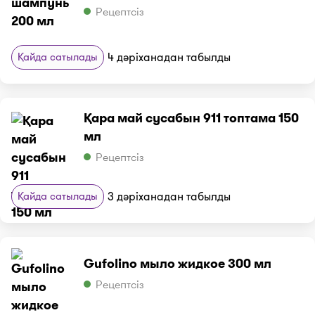
Рецептсіз
Қайда сатылады
4 дәріханадан табылды
Қара май сусабын 911 топтама 150
мл
Рецептсіз
Қайда сатылады
3 дәріханадан табылды
Gufolino мыло жидкое 300 мл
Рецептсіз