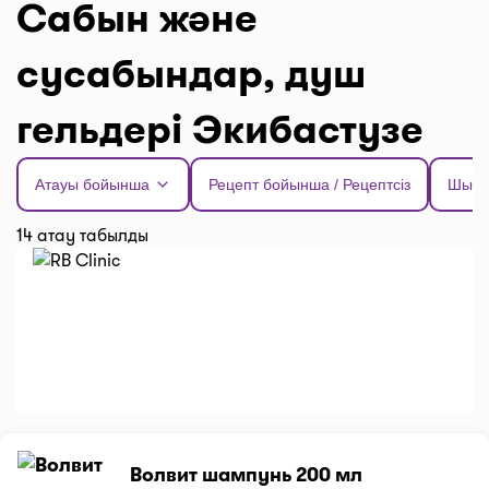
Сабын және
сусабындар, душ
гельдері Экибастузе
Атауы бойынша
Рецепт бойынша / Рецептсіз
Шыға
14 атау табылды
Волвит шампунь 200 мл