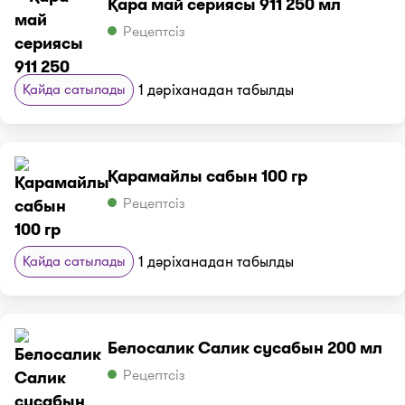
Қара май сериясы 911 250 мл
Рецептсіз
Қайда сатылады
1 дәріханадан табылды
Қарамайлы сабын 100 гр
Рецептсіз
Қайда сатылады
1 дәріханадан табылды
Белосалик Салик сусабын 200 мл
Рецептсіз