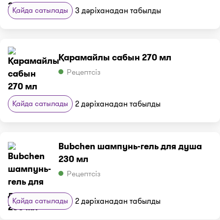
Қайда сатылады
3 дәріханадан табылды
Қарамайлы сабын 270 мл
Рецептсіз
Қайда сатылады
2 дәріханадан табылды
Bubchen шампунь-гель для душа
230 мл
Рецептсіз
Қайда сатылады
2 дәріханадан табылды