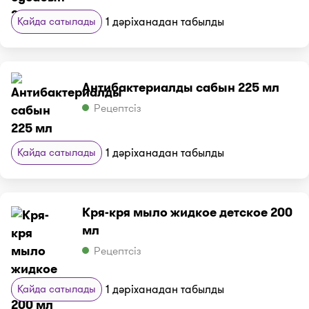
Қайда сатылады
1 дәріханадан табылды
Антибактериалды сабын 225 мл
Рецептсіз
Қайда сатылады
1 дәріханадан табылды
Кря-кря мыло жидкое детское 200
мл
Рецептсіз
Қайда сатылады
1 дәріханадан табылды