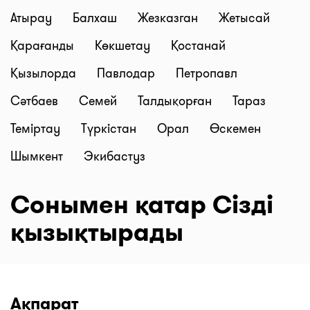
Атырау
Балхаш
Жезказган
Жетысай
Қарағанды
Көкшетау
Қостанай
Қызылорда
Павлодар
Петропавл
Сәтбаев
Семей
Талдықорған
Тараз
Теміртау
Түркістан
Орал
Өскемен
Шымкент
Экибастуз
Сонымен қатар Сізді
қызықтырады
Ақпарат