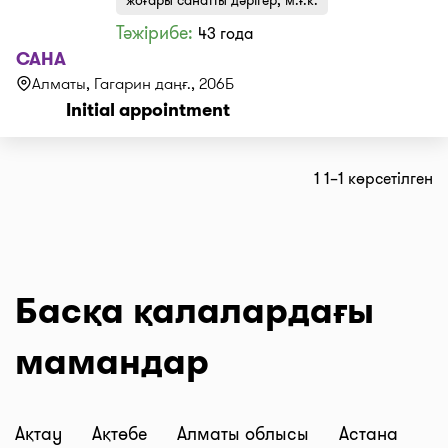
Тәжірибе:
43 года
САНА
Алматы, Гагарин даңғ., 206Б
Initial appointment
1 1–1 көрсетілген
Басқа қалалардағы
мамандар
Ақтау
Ақтөбе
Алматы облысы
Астана