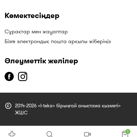
Көмектесіңдер
Сұрақтар мен жауаптар
Бізге электрондық пошта арқылы жіберіңіз
Әлеуметтік желілер
copyright
2014-2026 «I-teka» бірыңғай анықтама қызметі»
ЖШС
0