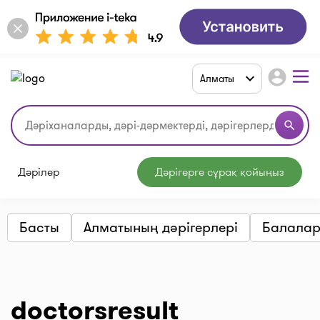
account_circle
Алматы
search
Дәрілер
Дәрігерге сұрақ қойыңыз
Басты
Алматының дәрігерлері
Балалар
doctorsresult