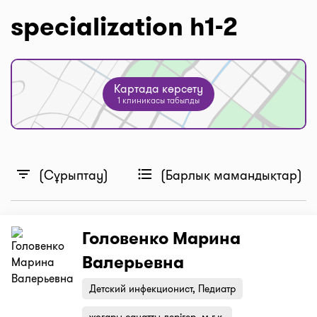
specialization h1-2
Картада көрсету
1 клиникасы табылды
filter_list
format_list_bulleted
(Сұрыптау)
(Барлық мамандықтар)
Головенко Марина
Валерьевна
Детский инфекционист, Педиатр
жоғары санатты дәрігер, м.ғ.к.