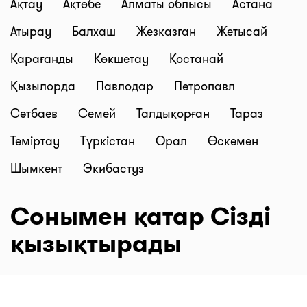
Ақтау
Ақтөбе
Алматы облысы
Астана
Атырау
Балхаш
Жезказган
Жетысай
Қарағанды
Көкшетау
Қостанай
Қызылорда
Павлодар
Петропавл
Сәтбаев
Семей
Талдықорған
Тараз
Теміртау
Түркістан
Орал
Өскемен
Шымкент
Экибастуз
Сонымен қатар Сізді
қызықтырады