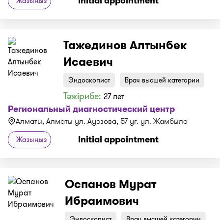
Initial appointment
Жазыңыз
Тажединов Алтынбек
Исаевич
Эндоскопист
Врач высшей категории
Тәжірибе:
27 лет
Региональный диагностический центр
Алматы, Алматы ул. Ауэзова, 57 уг. ул. Жамбыла
Initial appointment
Жазыңыз
Оспанов Мурат
Ибраимович
Эндоскопист
Врач высшей категории