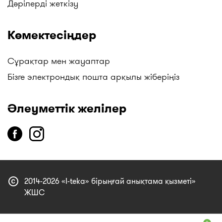
Дәрілерді жеткізу
Көмектесіңдер
Сұрақтар мен жауаптар
Бізге электрондық пошта арқылы жіберіңіз
Әлеуметтік желілер
copyright
2014-2026 «I-teka» бірыңғай анықтама қызметі»
ЖШС