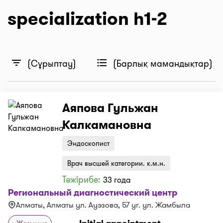
specialization h1-2
filter_list
format_list_bulleted
(Сұрыптау)
(Барлық мамандықтар)
Аяпова Гульжан
Калкамановна
Эндоскопист
Врач высшей категории. к.м.н.
Тәжірибе:
33 года
Региональный диагностический центр
Алматы, Алматы ул. Ауэзова, 57 уг. ул. Жамбыла