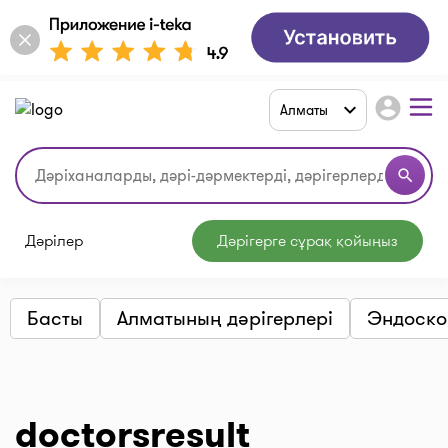
account_circle
Алматы
search
Дәрілер
Дәрігерге сұрақ қойыңыз
Басты
Алматының дәрігерлері
Эндоско
doctorsresult