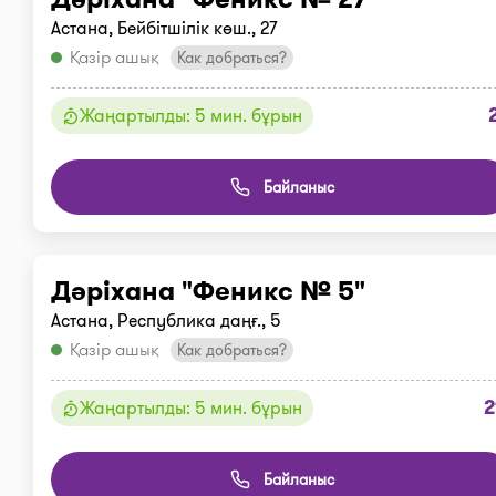
Астана, Бейбітшілік көш., 27
Қазір ашық
Как добраться?
Жаңартылды: 5 мин. бұрын
Байланыс
Дәріхана "Феникс № 5"
Астана, Республика даңғ., 5
Қазір ашық
Как добраться?
2
Жаңартылды: 5 мин. бұрын
Байланыс