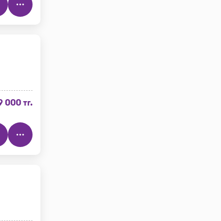
9 000 тг.
"