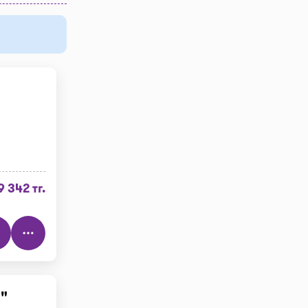
9 342 тг.
"