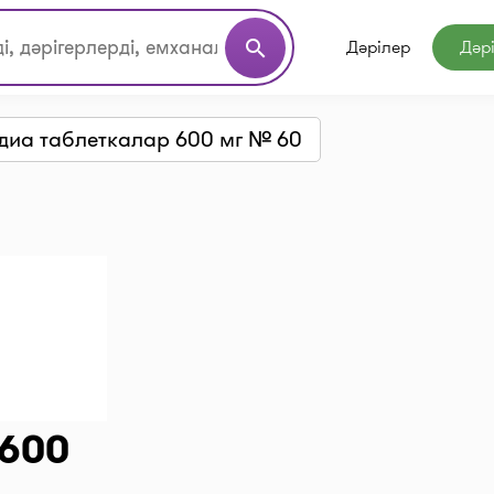
Дәрілер
Дәр
search
диа таблеткалар 600 мг № 60
 600