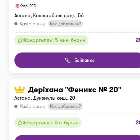
Kaspi RED
Астана, Қошқарбаев даңғ., 56
Қазір ашық
Как добраться?
2
Жаңартылды: 5 мин. бұрын
Байланыс
Дәріхана "Феникс № 20"
Астана, Дүкенұлы көш., 20
Қазір ашық
Как добраться?
2
Жаңартылды: 3 с. бұрын