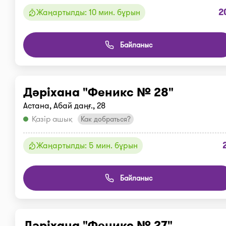
2
Жаңартылды: 10 мин. бұрын
Байланыс
Дәріхана "Феникс № 28"
Астана, Абай даңғ., 28
Қазір ашық
Как добраться?
Жаңартылды: 5 мин. бұрын
Байланыс
Дәріхана "Феникс № 27"