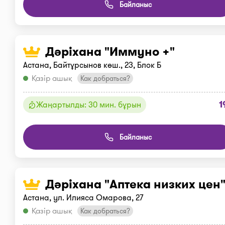
Байланыс
Дәріхана "Иммуно +"
Астана, Байтұрсынов көш., 23, Блок Б
Қазір ашық
Как добраться?
1
Жаңартылды: 30 мин. бұрын
Байланыс
Дәріхана "Аптека низких цен
Астана, ул. Илияса Омарова, 27
Қазір ашық
Как добраться?