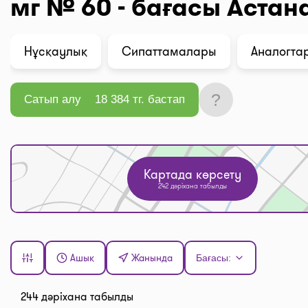
мг № 60 - бағасы Астан
Нұсқаулық
Сипаттамалары
Аналогтар
?
Сатып алу
18 384 тг. бастап
Картада көрсету
242 дәріхана табылды
Ашық
Жанында
Бағасы:
244 дәріхана табылды