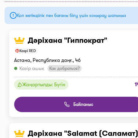
Қол жетімділік пен бағаны білу үшін қоңырау шалыңыз
Дәріхана "Гиппократ"
Kaspi RED
Астана, Республика даңғ., 46
Қазір ашық
Как добраться?
1
Жаңартылды: Бүгін
Байланыс
Дәріхана "Salamat (Саламат)