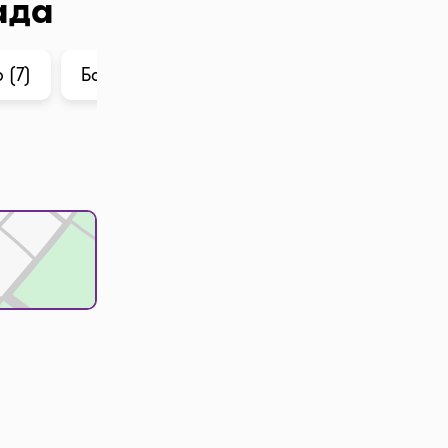
ада
 (7)
Баға тарихы
ChatGPT ішіндегі талдау