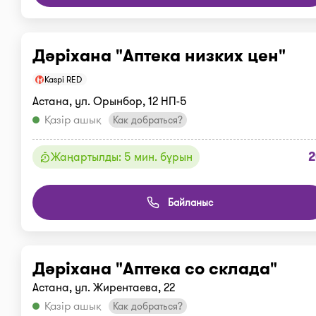
Дәріхана "Аптека низких цен"
Kaspi RED
Астана, ул. Орынбор, 12 НП-5
Қазір ашық
Как добраться?
2
Жаңартылды: 5 мин. бұрын
Байланыс
Дәріхана "Аптека со склада"
Астана, ул. Жирентаева, 22
Қазір ашық
Как добраться?