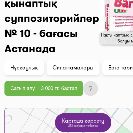
қынаптық
суппозиторийлер
№ 10 - бағасы
Нақты қаптама с
болуы 
Астанада
Нұсқаулық
Сипаттамалары
Баға тар
?
Сатып алу
3 000 тг. бастап
Картада көрсету
233 дәріхана табылды