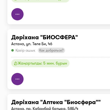
Дәріхана "БИОСФЕРА"
Астана, ул. Төле Би, 46
Қазір ашық
Как добраться?
Жаңартылды: 5 мин. бұрын
Дәріхана "Аптека "Биосфера""
Астана, пр. Кабанбай батыра, 58Б/4