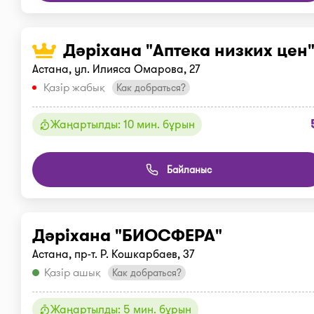
Дәріхана "Аптека низких цен
Астана, ул. Илияса Омарова, 27
Қазір жабық
Как добраться?
Жаңартылды: 10 мин. бұрын
Байланыс
Дәріхана "БИОСФЕРА"
Астана, пр-т. Р. Кошкарбаев, 37
Қазір ашық
Как добраться?
Жаңартылды: 5 мин. бұрын