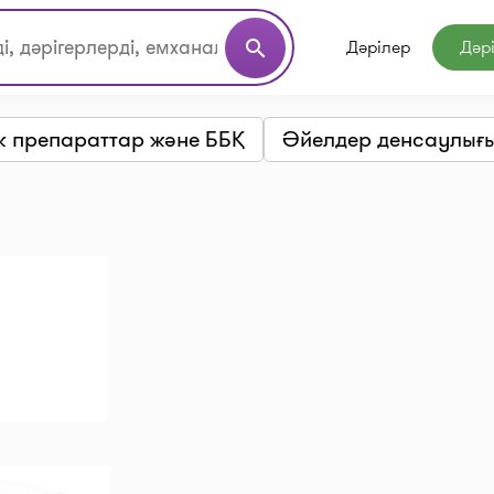
Дәрілер
Дәр
search
к препараттар және ББҚ
Әйелдер денсаулығы