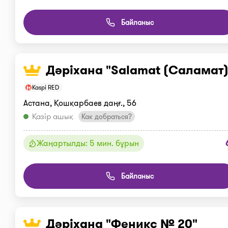
Байланыс
Дәріхана "Salamat (Саламат)
Kaspi RED
Астана, Қошқарбаев даңғ., 56
Қазір ашық
Как добраться?
Жаңартылды: 5 мин. бұрын
Байланыс
Дәріхана "Феникс № 20"