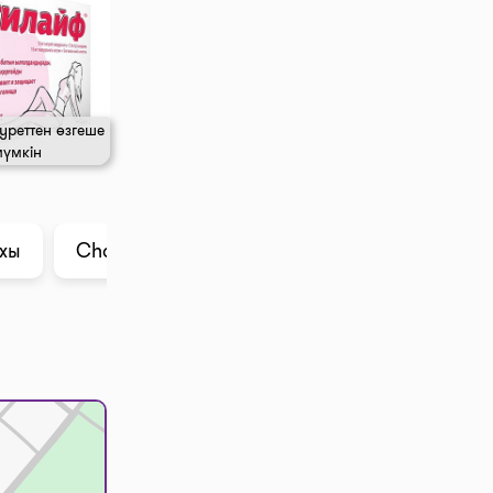
уреттен өзгеше
мүмкін
ихы
ChatGPT ішіндегі талдау