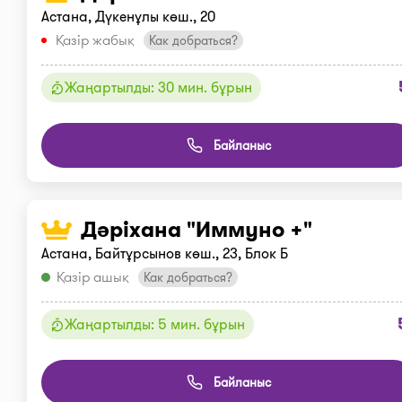
Астана, Дүкенұлы көш., 20
Қазір жабық
Как добраться?
Жаңартылды: 30 мин. бұрын
Байланыс
Дәріхана "Иммуно +"
Астана, Байтұрсынов көш., 23, Блок Б
Қазір ашық
Как добраться?
Жаңартылды: 5 мин. бұрын
Байланыс