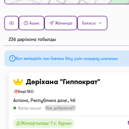
Ашық
Жанында
Бағасы:
236 дәріхана табылды
Қол жетімділік пен бағаны білу үшін қоңырау шалыңыз
Дәріхана "Гиппократ"
Kaspi RED
Астана, Республика даңғ., 46
Қазір ашық
Как добраться?
Жаңартылды: 1 с. бұрын