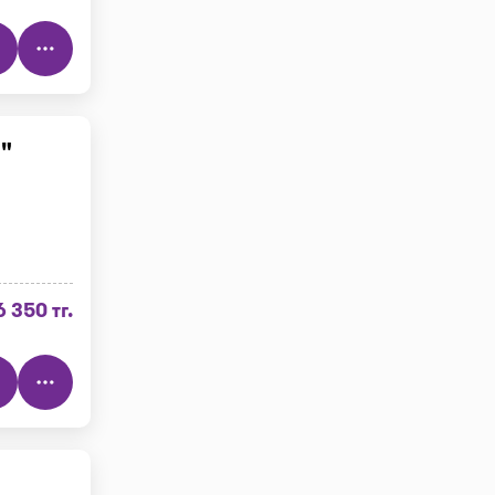
"
6 350 тг.