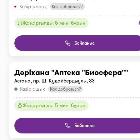
Қазір жабық
Как добраться?
Жаңартылды: 5 мин. бұрын
Байланыс
Дәріхана "Аптека "Биосфера""
Астана, пр. Ш. Кудайбердыулы, 33
Қазір ашық
Как добраться?
Жаңартылды: 5 мин. бұрын
Байланыс