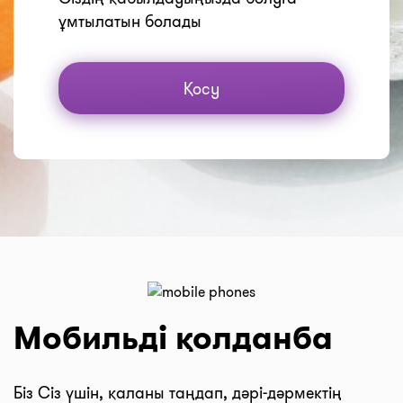
ұмтылатын болады
Қосу
Мобильді қолданба
Біз Сіз үшін, қаланы таңдап, дәрі-дәрмектің