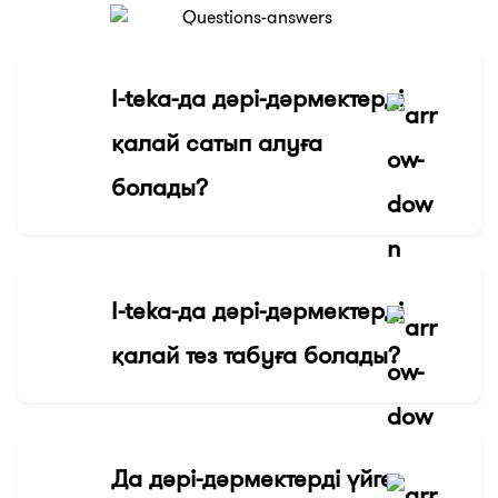
I-teka-да дәрі-дәрмектерді
қалай сатып алуға
болады?
I-teka-да дәрі-дәрмектерді
қалай тез табуға болады?
Да дәрі-дәрмектерді үйге