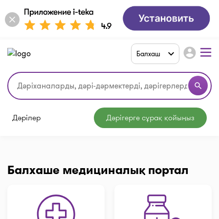
account_circle
Балхаш
search
Дәрілер
Дәрігерге сұрақ қойыңыз
Балхаше медициналық портал