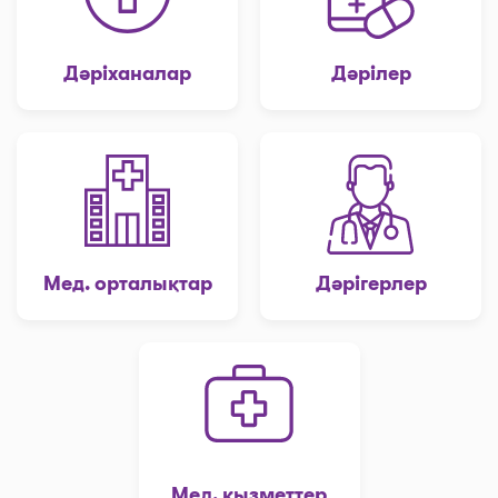
Дәріханалар
Дәрілер
Мед. орталықтар
Дәрігерлер
Мед. қызметтер