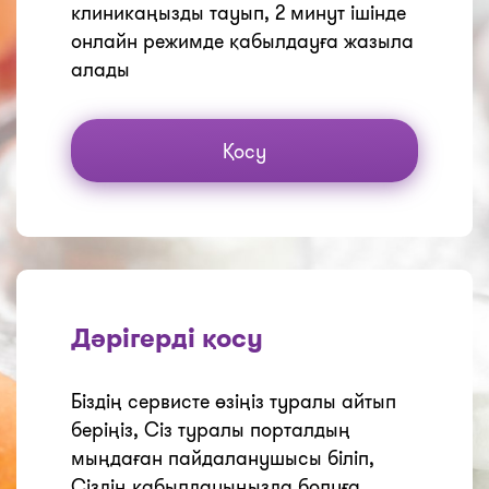
клиникаңызды тауып, 2 минут ішінде
онлайн режимде қабылдауға жазыла
алады
Қосу
Дәрігерді қосу
Біздің сервисте өзіңіз туралы айтып
беріңіз, Сіз туралы порталдың
мыңдаған пайдаланушысы біліп,
Сіздің қабылдауыңызда болуға