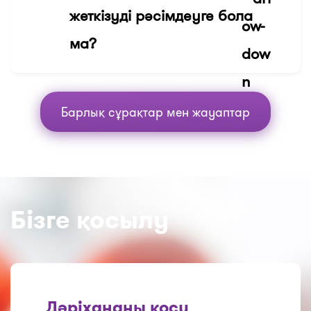
жеткізуді рәсімдеуге бола
ма?
Барлық сұрақтар мен жауаптар
Бізге қосылу
Дәріхананы қосу