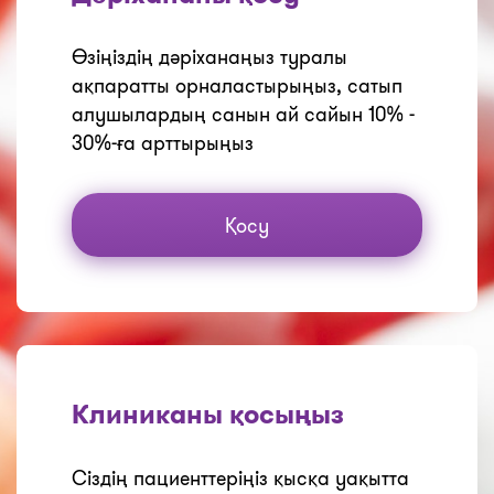
Өзіңіздің дәріханаңыз туралы
ақпаратты орналастырыңыз, сатып
алушылардың санын ай сайын 10% -
30%-ға арттырыңыз
Қосу
Клиниканы қосыңыз
Сіздің пациенттеріңіз қысқа уақытта