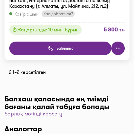
Балхаш, Интернет-аптека/Доставка по всему
Казахстану (г. Алматы, ул. Майлина, 212, п.2)
Қазір ашық
Как добраться?
5 800 тг.
Жаңартылды: 10 мин. бұрын
Байланыс
2 1–2 көрсетілген
Балхаш қаласында ең тиімді
бағаны қалай табуға болады
барлық мәтінді көрсету
Дәріханаларды баға бойынша іріктеу үшін “Сүзгі”
түймесін, одан әрі “Бағасы бойынша, 1… бастап
Аналогтар
…” және “Таңдау” деген түймені басыңыз.