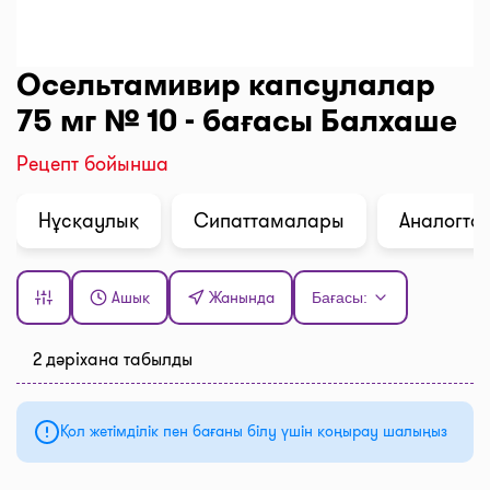
Осельтамивир капсулалар
75 мг № 10 - бағасы Балхаше
Рецепт бойынша
Нұсқаулық
Сипаттамалары
Аналогтар
Ашық
Жанында
Бағасы:
2 дәріхана табылды
Қол жетімділік пен бағаны білу үшін қоңырау шалыңыз