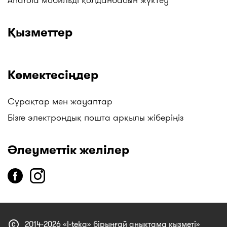
Қызметтер
Көмектесіңдер
Сұрақтар мен жауаптар
Бізге электрондық пошта арқылы жіберіңіз
Әлеуметтік желілер
copyright
2014-2026 «I-teka» бірыңғай анықтама қызметі»