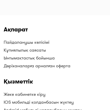
(Төмен Баға Дәріханалары), Гиппократ және
басқалар. Жаңартуларды бақылаңыздар!
Ақпарат
Пайдаланушы келісімі
Құпиялылық саясаты
Ынтымақтастық бойынша
Дәріханаларға арналған оферта
Қызметтік
Жеке кабинетке кіру
IOS мобильді қолданбасын жүктеу
Android мобильді қолданбасын жүктеу