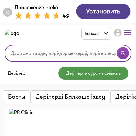
account_circle
Балхаш
search
Дәрілер
Дәрігерге сұрақ қойыңыз
Басты
Дәрілерді Балхаше іздеу
Дәрілі