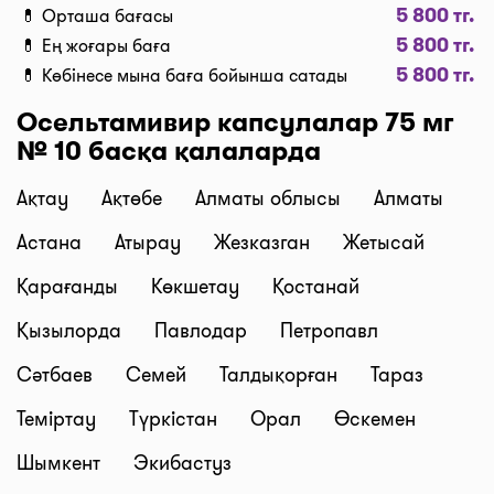
5 800 тг.
💊 Орташа бағасы
“Дәріханадан алып кету” түймесін басыңыз, біз
5 800 тг.
сіздің тапсырысыңызды брондап, оны алуға
💊 Ең жоғары баға
5 800 тг.
арналған код жібереміз. Маңызды:
💊 Көбінесе мына баға бойынша сатады
препараттарды дәріханадан алып кету оның бар
Осельтамивир капсулалар 75 мг
екенін дәріхана растағаннан кейін мүмкін
№ 10 басқа қалаларда
болады.
Бағалардың өзектілігі
Ақтау
Ақтөбе
Алматы облысы
Алматы
Сайттағы деректер үнемі жаңартылып тұрады.
Астана
Атырау
Жезказган
Жетысай
Дәріхананың карточкасында біз бағаның қашан
жаңартылғанын көрсетеміз - 2 сағ. бұрын, кеше, 10
Қарағанды
Көкшетау
Қостанай
мин. бұрын, 5 мин. бұрын, және т.б.
Қызылорда
Павлодар
Петропавл
Керек дәріні таппадыңыз ба? Күн сайын біз сайтқа
жаңа дәріханалар мен дәріхана жүйелерінің
Сәтбаев
Семей
Талдықорған
Тараз
нүктелерін қосамыз. Мысалы, бізден таба
Теміртау
Түркістан
Орал
Өскемен
аласыздар: Gold medicine дәріханалары, Mega
Pharm әлеуметтік дәріханалары, "Алмасат"
Шымкент
Экибастуз
дәріханалары, "Salamat" дәріханалары, ТБД