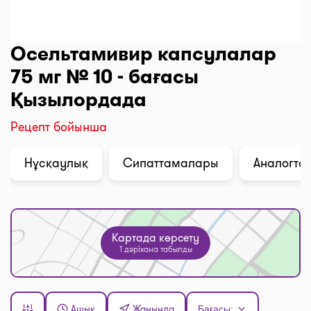
Осельтамивир капсулалар
75 мг № 10 - бағасы
Қызылордада
Рецепт бойынша
Нұсқаулық
Сипаттамалары
Аналогтар
Картада көрсету
1 дәріхана табылды
Ашық
Жанында
Бағасы: