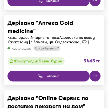
Байланыс
Дәріхана "Аптека Gold
medicine"
Қызылорда, Интернет-аптека/Доставка по всему
Казахстану (г. Алматы, ул. Садвакасова, 172.)
Қазір ашық
Как добраться?
5 465 тг.
Жаңартылды: 5 мин. бұрын
Байланыс
Дәріхана "Online Сервис по
доставке лекарств на дом"