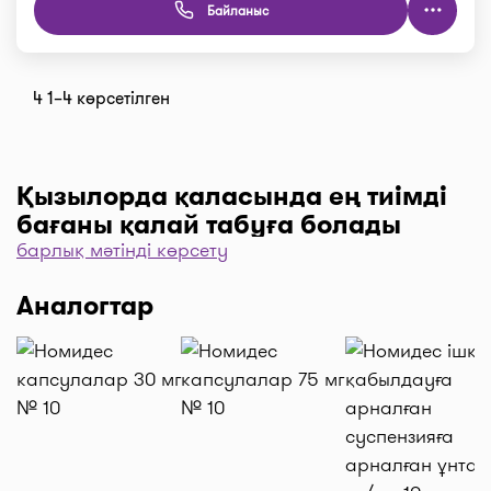
Байланыс
4 1–4 көрсетілген
Қызылорда қаласында ең тиімді
бағаны қалай табуға болады
барлық мәтінді көрсету
Дәріханаларды баға бойынша іріктеу үшін “Сүзгі”
түймесін, одан әрі “Бағасы бойынша, 1… бастап
Аналогтар
…” және “Таңдау” деген түймені басыңыз.
Дәріханадағы ең төмен баға сіздің алдыңызда. I-
teka сервисінің көмегімен үнемдеңіз!
Жеткізу
Қызылорда қаласында дәрі-дәрмекті тез жеткізу
керек пе? Қажетті дәрілерді “Сатып алу” түймесі