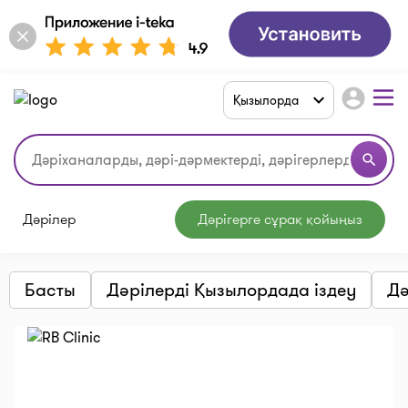
account_circle
Қызылорда
search
Дәрілер
Дәрігерге сұрақ қойыңыз
Басты
Дәрілерді Қызылордада іздеу
Дә