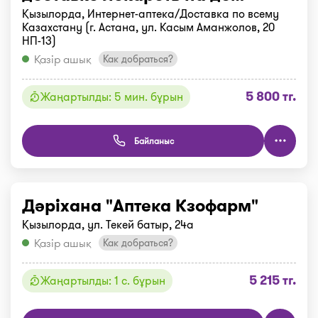
Қызылорда, Интернет-аптека/Доставка по всему
Казахстану (г. Астана, ул. Касым Аманжолов, 20
НП-13)
Қазір ашық
Как добраться?
5 800 тг.
Жаңартылды: 5 мин. бұрын
Байланыс
Дәріхана "Аптека Кзофарм"
Қызылорда, ул. Текей батыр, 24а
Қазір ашық
Как добраться?
5 215 тг.
Жаңартылды: 1 с. бұрын