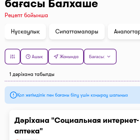
бағасы Балхаше
Рецепт бойынша
Нұсқаулық
Сипаттамалары
Аналогтар
Ашық
Жанында
Бағасы:
1 дәріхана табылды
Қол жетімділік пен бағаны білу үшін қоңырау шалыңыз
Дәріхана "Социальная интернет-
аптека"