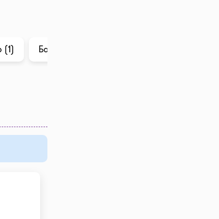
 (1)
Баға тарихы
ChatGPT ішіндегі талдау