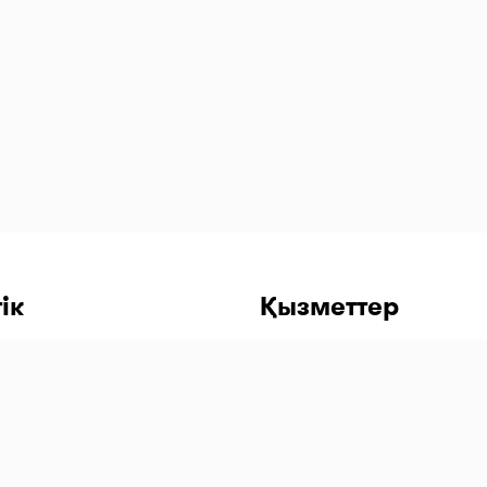
ік
Қызметтер
етке кіру
ді қолданбасын жүктеу
бильді қолданбасын