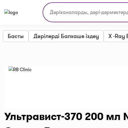
Басты
Дәрілерді Балхаше іздеу
X -Ray
Ультравист-370 200 мл №