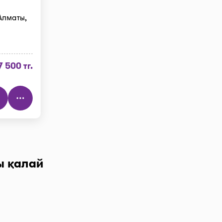
Алматы,
7 500 тг.
ы қалай
үймесін,
дау” деген
 алдыңызда.