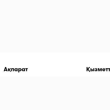
Ақпарат
Қызметт
Пайдаланушы келісімі
Жеке кабин
Құпиялылық саясаты
IOS мобиль
Ынтымақтастық бойынша
Android мо
жүктеу
Дәріханаларға арналған оферта