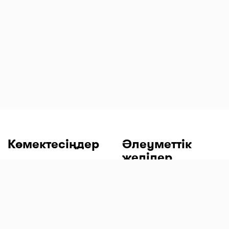
Көмектесіңдер
Әлеуметтік
желілер
Сұрақтар мен
жауаптар
Бізге электрондық
пошта арқылы
жіберіңіз