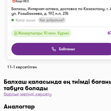
Kaspi RED
Балхаш, Интернет-аптека, доставка по Казахстану. г. 
ул. Розыбакиева, д. 197, н.п. 276
Қазір ашық
Как добраться?
6
Жаңартылды: 10 мин. бұрын
Байланыс
1 1–1 көрсетілген
Балхаш қаласында ең тиімді баған
табуға болады
барлық мәтінді көрсету
Дәріханаларды баға бойынша іріктеу үшін “Сүзгі” т
одан әрі “Бағасы бойынша, 1… бастап …” және “Таң
Аналогтар
түймені басыңыз. Дәріханадағы ең төмен баға сіздің