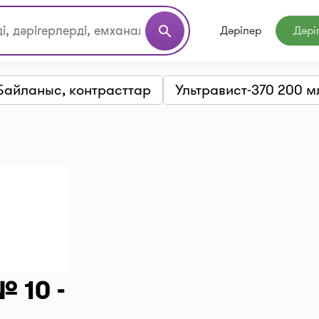
Дәрілер
Дәрі
search
 Байланыс, контрасттар
Ультравист-370 200 м
 10 -