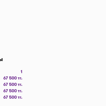
е? Қажетті
 салып,
деңіз,
е немесе
ізудің
дейін (құны
кенжайының
ы
1
ңғайлы
67 500 тг.
ысты
67 500 тг.
 басыңыз,
67 500 тг.
лған код
67 500 тг.
лып кету
 болады.