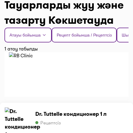
Тауарларды жуу және
тазарту Көкшетауда
Атауы бойынша
Рецепт бойынша / Рецептсіз
Шыға
1 атау табылды
Dr. Tuttelle кондиционер 1 л
Рецептсіз