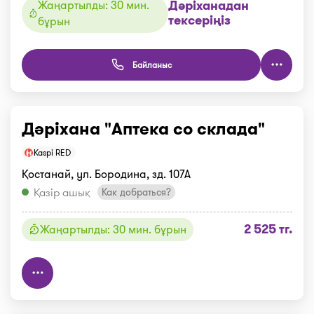
Дәріханадан
Жаңартылды: 30 мин.
тексеріңіз
бұрын
Байланыс
Дәріхана "Аптека со склада"
Kaspi RED
Қостанай, ул. Бородина, зд. 107А
Қазір ашық
Как добраться?
2 525 тг.
Жаңартылды: 30 мин. бұрын