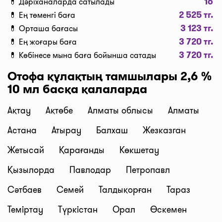
16
💊 Дәріханаларда сатылады
қашықтығына байланысты).
2 525 тг.
💊 Ең төменгі баға
Брондау және өзі тасымалдау
3 123 тг.
💊 Орташа бағасы
Біздің сервис дәрілердің брондауға төлем жасап,
3 720 тг.
ыңғайлы уақытта өзіңіз алып кетуге мүмкіндік
💊 Ең жоғары баға
3 720 тг.
береді! Тапсырысты ресімдеген кезде,
💊 Көбінесе мына баға бойынша сатады
“Дәріханадан алып кету” түймесін басыңыз, біз
Отофа құлақтың тамшылары 2,6 %
сіздің тапсырысыңызды брондап, оны алуға
10 мл басқа қалаларда
арналған код жібереміз. Маңызды:
препараттарды дәріханадан алып кету оның бар
Ақтау
Ақтөбе
Алматы облысы
Алматы
екенін дәріхана растағаннан кейін мүмкін
Астана
Атырау
Балхаш
Жезказган
болады.
Бағалардың өзектілігі
Жетысай
Қарағанды
Көкшетау
Сайттағы деректер үнемі жаңартылып тұрады.
Қызылорда
Павлодар
Петропавл
Дәріхананың карточкасында біз бағаның қашан
жаңартылғанын көрсетеміз - 2 сағ. бұрын, кеше, 10
Сәтбаев
Семей
Талдықорған
Тараз
мин. бұрын, 5 мин. бұрын, және т.б.
Теміртау
Түркістан
Орал
Өскемен
Керек дәріні таппадыңыз ба? Күн сайын біз сайтқа