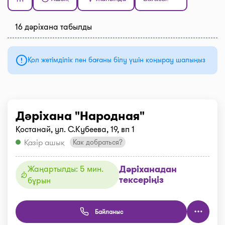
16 дәріхана табылды
Қол жетімділік пен бағаны білу үшін қоңырау шалыңыз
Дәріхана "Народная"
Қостанай, ул. С.Кубеева, 19, вп 1
Қазір ашық
Как добраться?
Дәріханадан
Жаңартылды: 5 мин.
тексеріңіз
бұрын
Байланыс