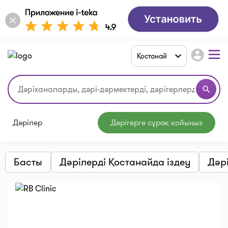
account_circle
Қостанай
search
Дәрілер
Дәрігерге сұрақ қойыңыз
Басты
Дәрілерді Қостанайда іздеу
Дәр