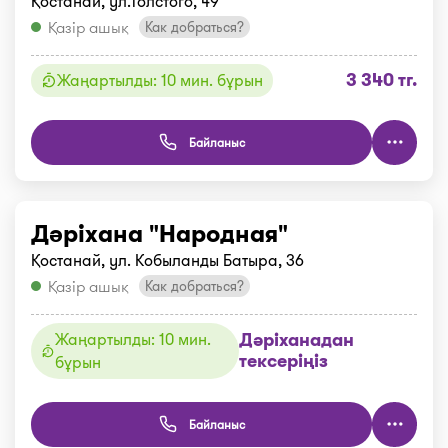
Қостанай, ул.Толстого, 49
Қазір ашық
Как добраться?
3 340 тг.
Жаңартылды: 10 мин. бұрын
Байланыс
Дәріхана "Народная"
Қостанай, ул. Кобыланды Батыра, 36
Қазір ашық
Как добраться?
Дәріханадан
Жаңартылды: 10 мин.
тексеріңіз
бұрын
Байланыс