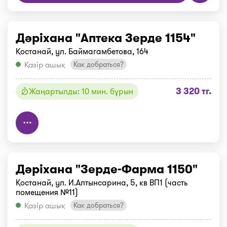
Дәріхана "Аптека Зерде 1154"
Қостанай, ул. Баймагамбетова, 164
Қазір ашық
Как добраться?
3 320 тг.
Жаңартылды: 10 мин. бұрын
Дәріхана "Зерде-Фарма 1150"
Қостанай, ул. И.Алтынсарина, 5, кв ВП1 (часть
помещения №11)
Қазір ашық
Как добраться?