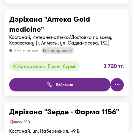
Дәріхана "Аптека Gold
medicine"
Қостанай, Интернет-аптека/Доставка по всему
Казахстану (г. Алматы, ул. Садвакасова, 172.)
Қазір ашық
Как добраться?
3 720 тг.
Жаңартылды: 5 мин. бұрын
Байланыс
Дәріхана "Зерде - Фарма 1156"
Kaspi RED
Қостанай, ул. Набережная, 49 Б