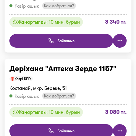
Қазір ашық
Как добраться?
3 340 тг.
Жаңартылды: 10 мин. бұрын
Байланыс
Дәріхана "Аптека Зерде 1157"
Kaspi RED
Қостанай, мкр. Береке, 51
Қазір ашық
Как добраться?
3 080 тг.
Жаңартылды: 10 мин. бұрын
Байланыс