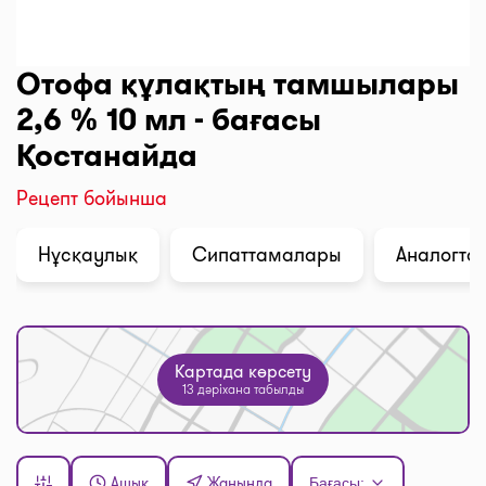
Отофа құлақтың тамшылары
2,6 % 10 мл - бағасы
Қостанайда
Рецепт бойынша
Нұсқаулық
Сипаттамалары
Аналогтар
Картада көрсету
13 дәріхана табылды
Ашық
Жанында
Бағасы: