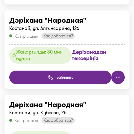
Дәріхана "Народная"
Қостанай, ул. Алтынсарина, 126
Қазір ашық
Как добраться?
Дәріханадан
Жаңартылды: 30 мин.
тексеріңіз
бұрын
Байланыс
Дәріхана "Народная"
Қостанай, ул. Кубеева, 25
Қазір ашық
Как добраться?