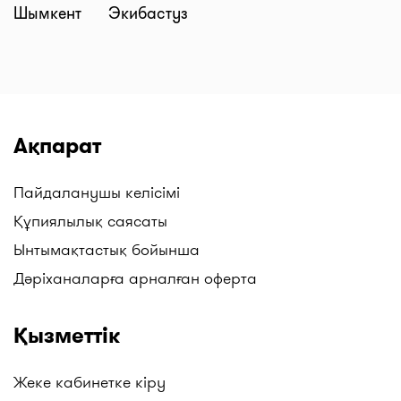
жаңа дәріханалар мен дәріхана жүйелерінің
Шымкент
Экибастуз
нүктелерін қосамыз. Мысалы, бізден таба
аласыздар: Gold medicine дәріханалары, Mega
Pharm әлеуметтік дәріханалары, "Алмасат"
дәріханалары, "Salamat" дәріханалары, ТБД
(Төмен Баға Дәріханалары), Гиппократ және
басқалар. Жаңартуларды бақылаңыздар!
Ақпарат
Пайдаланушы келісімі
Құпиялылық саясаты
Ынтымақтастық бойынша
Дәріханаларға арналған оферта
Қызметтік
Жеке кабинетке кіру