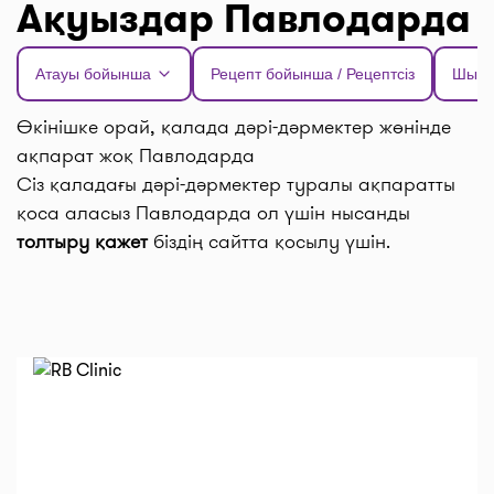
Ақуыздар Павлодарда
Атауы бойынша
Рецепт бойынша / Рецептсіз
Шыға
Өкінішке орай, қалада дәрі-дәрмектер жөнінде
ақпарат жоқ Павлодарда
Сіз қаладағы дәрі-дәрмектер туралы ақпаратты
қоса аласыз Павлодарда ол үшін нысанды
толтыру қажет
біздің сайтта қосылу үшін.