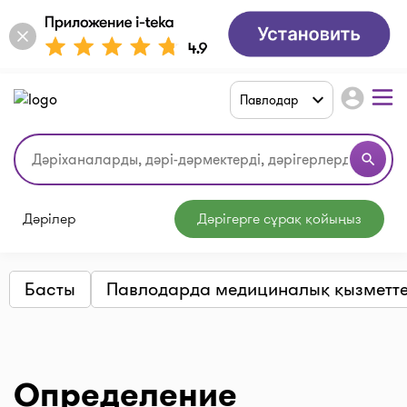
account_circle
Павлодар
search
Дәрілер
Дәрігерге сұрақ қойыңыз
Басты
Павлодарда медициналық қызметте
Определение