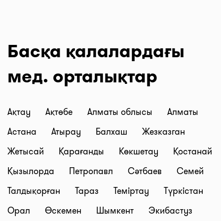
Басқа қалалардағы
мед. орталықтар
Ақтау
Ақтөбе
Алматы облысы
Алматы
Астана
Атырау
Балхаш
Жезказган
Жетысай
Қарағанды
Көкшетау
Қостанай
Қызылорда
Петропавл
Сәтбаев
Семей
Талдықорған
Тараз
Теміртау
Түркістан
Орал
Өскемен
Шымкент
Экибастуз