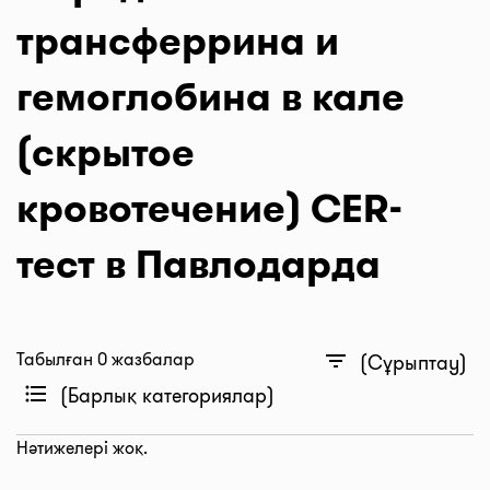
трансферрина и
гемоглобина в кале
(скрытое
кровотечение) CER-
тест в Павлодарда
Табылған 0 жазбалар
filter_list
(Сұрыптау)
format_list_bulleted
(Барлық категориялар)
Нәтижелері жоқ.