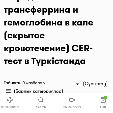
трансферрина и
гемоглобина в кале
(скрытое
кровотечение) CER-
тест в Түркістанда
Табылған 0 жазбалар
filter_list
(Сұрыптау)
format_list_bulleted
(Барлық категориялар)
0
Нәтижелері жоқ.
Дәріханалар
Cart
Search
Online doctor