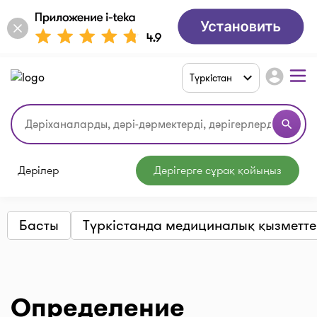
account_circle
Түркістан
search
Дәрілер
Дәрігерге сұрақ қойыңыз
Басты
Түркістанда медициналық қызметте
Определение