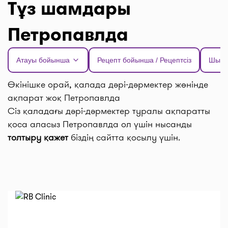
Тұз шамдары
Петропавлда
Атауы бойынша
Рецепт бойынша / Рецептсіз
Шыға
Өкінішке орай, қалада дәрі-дәрмектер жөнінде
ақпарат жоқ Петропавлда
Сіз қаладағы дәрі-дәрмектер туралы ақпаратты
қоса аласыз Петропавлда ол үшін нысанды
толтыру қажет
біздің сайтта қосылу үшін.