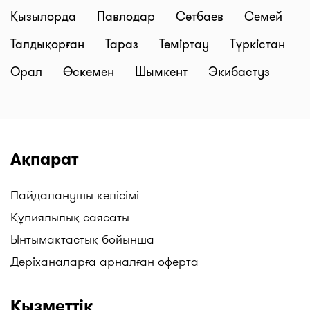
Қызылорда
Павлодар
Сәтбаев
Семей
Талдықорған
Тараз
Теміртау
Түркістан
Орал
Өскемен
Шымкент
Экибастуз
Ақпарат
Пайдаланушы келісімі
Құпиялылық саясаты
Ынтымақтастық бойынша
Дәріханаларға арналған оферта
Қызметтік