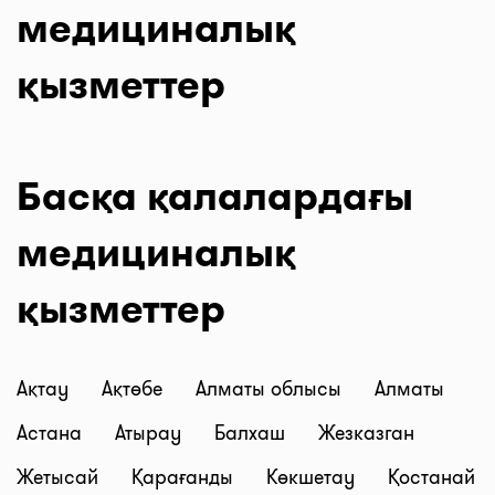
медициналық
қызметтер
Басқа қалалардағы
медициналық
қызметтер
Ақтау
Ақтөбе
Алматы облысы
Алматы
Астана
Атырау
Балхаш
Жезказган
Жетысай
Қарағанды
Көкшетау
Қостанай