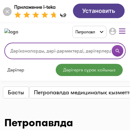
account_circle
Петропавл
search
Дәрілер
Дәрігерге сұрақ қойыңыз
Басты
Петропавлда медициналық қызметт
Петропавлда