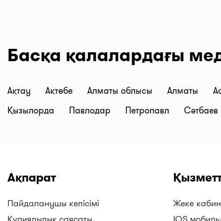
Басқа қалалардағы ме
Ақтау
Ақтөбе
Алматы облысы
Алматы
А
Қызылорда
Павлодар
Петропавл
Сәтбаев
Ақпарат
Қызметт
Пайдаланушы келісімі
Жеке кабин
Құпиялылық саясаты
IOS мобиль