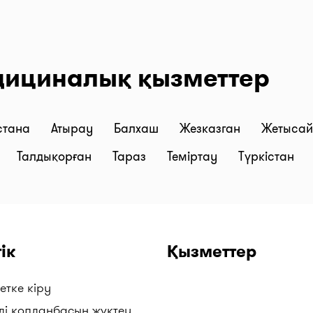
дициналық қызметтер
стана
Атырау
Балхаш
Жезказган
Жетыса
Талдықорған
Тараз
Теміртау
Түркістан
ік
Қызметтер
етке кіру
ді қолданбасын жүктеу