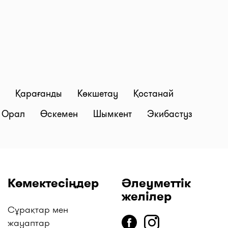
й
Қарағанды
Көкшетау
Қостанай
Орал
Өскемен
Шымкент
Экибастуз
Көмектесіңдер
Әлеуметтік
желілер
Сұрақтар мен
жауаптар