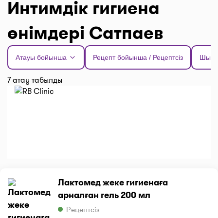
Интимдік гигиена
өнімдері Сатпаев
Атауы бойынша
Рецепт бойынша / Рецептсіз
Шыға
7 атау табылды
Лактомед жеке гигиенаға
арналған гель 200 мл
Рецептсіз