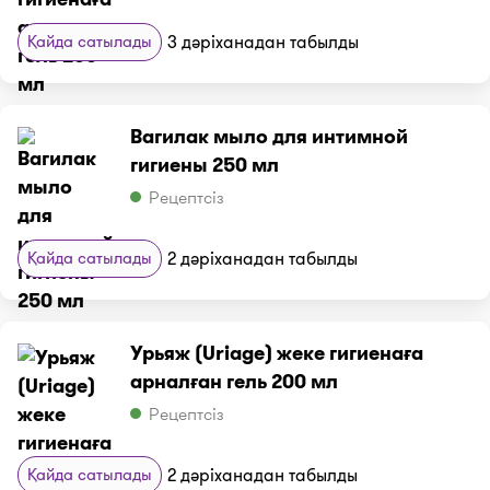
Қайда сатылады
3 дәріханадан табылды
Вагилак мыло для интимной
гигиены 250 мл
Рецептсіз
Қайда сатылады
2 дәріханадан табылды
Урьяж (Uriage) жеке гигиенаға
арналған гель 200 мл
Рецептсіз
Қайда сатылады
2 дәріханадан табылды