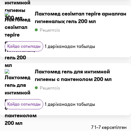
Лактомед сезімтал теріге арналған
гигиеналық гель 200 мл
Рецептсіз
Қайда сатылады
1 дәріханадан табылды
Лактомед гель для интимной
гигиены с пантенолом 200 мл
Рецептсіз
Қайда сатылады
1 дәріханадан табылды
7 1–7 көрсетілген