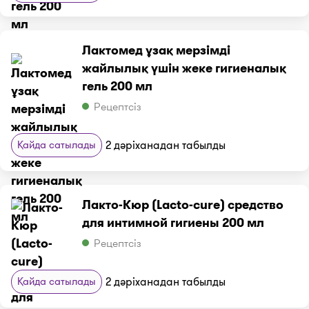
Лактомед ұзақ мерзімді
жайлылық үшін жеке гигиеналық
гель 200 мл
Рецептсіз
Қайда сатылады
2 дәріханадан табылды
Лакто-Кюр (Lacto-cure) средство
для интимной гигиены 200 мл
Рецептсіз
Қайда сатылады
2 дәріханадан табылды