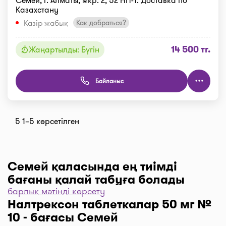
Семей, г. Алматы, мкр. 2, 52 НП-1. Доставка по
Казахстану
Қазір жабық
Как добраться?
14 500 тг.
Жаңартылды: Бүгін
Байланыс
5 1–5 көрсетілген
Семей қаласында ең тиімді
бағаны қалай табуға болады
барлық мәтінді көрсету
Дәріханаларды баға бойынша іріктеу үшін “Сүзгі”
Налтрексон таблеткалар 50 мг №
түймесін, одан әрі “Бағасы бойынша, 1… бастап
10 - бағасы Семей
…” және “Таңдау” деген түймені басыңыз.