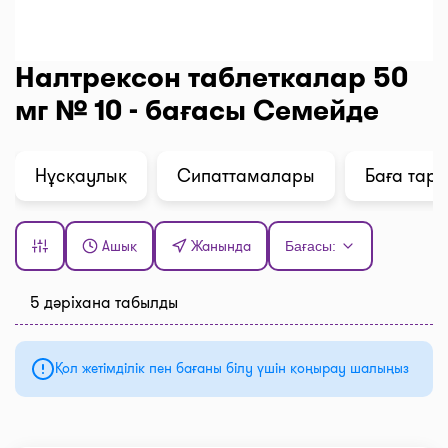
Налтрексон таблеткалар 50
мг № 10 - бағасы Семейде
Нұсқаулық
Сипаттамалары
Баға тар
Ашық
Жанында
Бағасы:
5 дәріхана табылды
Қол жетімділік пен бағаны білу үшін қоңырау шалыңыз