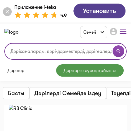
account_circle
Семей
search
Дәрілер
Дәрігерге сұрақ қойыңыз
Басты
Дәрілерді Семейде іздеу
Тәуелд