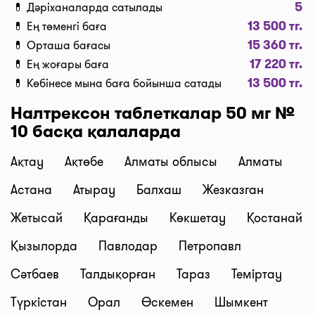
5
💊 Дәріханаларда сатылады
Дәріханадағы ең төмен баға сіздің алдыңызда. I-
13 500 тг.
💊 Ең төменгі баға
teka сервисінің көмегімен үнемдеңіз!
15 360 тг.
💊 Орташа бағасы
Жеткізу
17 220 тг.
💊 Ең жоғары баға
Семей қаласында дәрі-дәрмекті тез жеткізу керек
13 500 тг.
💊 Көбінесе мына баға бойынша сатады
пе? Қажетті дәрілерді “Сатып алу” түймесі
бойынша кәрзеңкеге салып, “Дәріхананы таңдау”
Налтрексон таблеткалар 50 мг №
түймесін басып тапсырыс ресімдеңіз, содан соң
10 басқа қалаларда
біздің курьерлеріміз дәрі-дәрмектерді үйге немесе
жұмысқа тиімді бағалармен жеткізеді. Дәрілерді
Ақтау
Ақтөбе
Алматы облысы
Алматы
жеткізудің орташа бағасы қазіргі сәтте 1500 тг.
Астана
Атырау
Балхаш
Жезказган
бастап 2500 тг. дейін (құны тәуліктің уақытынан
және дәріхана мен жеткізу мекенжайының ара-
Жетысай
Қарағанды
Көкшетау
Қостанай
қашықтығына байланысты).
Қызылорда
Павлодар
Петропавл
Брондау және өзі тасымалдау
Біздің сервис дәрілердің брондауға төлем жасап,
Сәтбаев
Талдықорған
Тараз
Теміртау
ыңғайлы уақытта өзіңіз алып кетуге мүмкіндік
Түркістан
Орал
Өскемен
Шымкент
береді! Тапсырысты ресімдеген кезде,