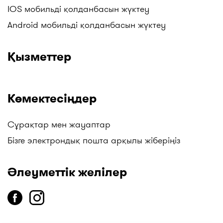
(Төмен Баға Дәріханалары), Гиппократ және
IOS мобильді қолданбасын жүктеу
басқалар. Жаңартуларды бақылаңыздар!
Android мобильді қолданбасын жүктеу
Қызметтер
Көмектесіңдер
Сұрақтар мен жауаптар
Бізге электрондық пошта арқылы жіберіңіз
Әлеуметтік желілер