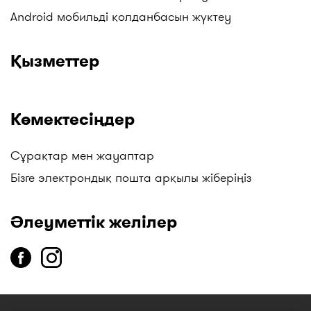
басқалар. Жаңартуларды бақылаңыздар!
Android мобильді қолданбасын жүктеу
Қызметтер
Көмектесіңдер
Сұрақтар мен жауаптар
Бізге электрондық пошта арқылы жіберіңіз
Әлеуметтік желілер