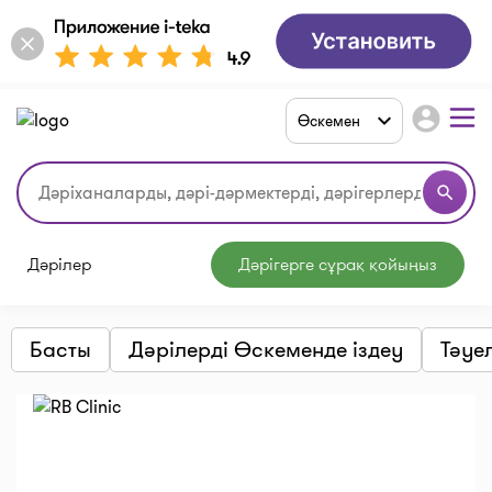
account_circle
Өскемен
search
Дәрілер
Дәрігерге сұрақ қойыңыз
Басты
Дәрілерді Өскеменде іздеу
Тәуе