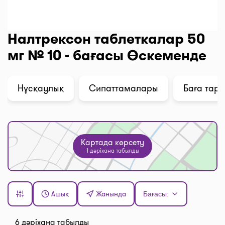
Налтрексон таблеткалар 50
мг № 10 - бағасы Өскеменде
Нұсқаулық
Сипаттамалары
Баға тар
Картада көрсету
1 дәріхана табылды
Ашық
Жанында
Бағасы:
6 дәріхана табылды