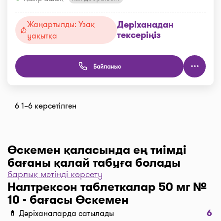
Дәріханадан
Жаңартылды: Узақ
тексеріңіз
уақытқа
Байланыс
6 1–6 көрсетілген
Өскемен қаласында ең тиімді
бағаны қалай табуға болады
барлық мәтінді көрсету
Дәріханаларды баға бойынша іріктеу үшін “Сүзгі”
Налтрексон таблеткалар 50 мг №
түймесін, одан әрі “Бағасы бойынша, 1… бастап
10 - бағасы Өскемен
…” және “Таңдау” деген түймені басыңыз.
6
💊 Дәріханаларда сатылады
Дәріханадағы ең төмен баға сіздің алдыңызда. I-