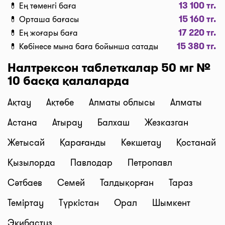
13 100 тг.
💊 Ең төменгі баға
teka сервисінің көмегімен үнемдеңіз!
15 160 тг.
💊 Орташа бағасы
Жеткізу
17 220 тг.
💊 Ең жоғары баға
Өскемен қаласында дәрі-дәрмекті тез жеткізу
15 380 тг.
💊 Көбінесе мына баға бойынша сатады
керек пе? Қажетті дәрілерді “Сатып алу” түймесі
бойынша кәрзеңкеге салып, “Дәріхананы таңдау”
Налтрексон таблеткалар 50 мг №
түймесін басып тапсырыс ресімдеңіз, содан соң
10 басқа қалаларда
біздің курьерлеріміз дәрі-дәрмектерді үйге немесе
жұмысқа тиімді бағалармен жеткізеді. Дәрілерді
Ақтау
Ақтөбе
Алматы облысы
Алматы
жеткізудің орташа бағасы қазіргі сәтте 1500 тг.
Астана
Атырау
Балхаш
Жезказган
бастап 2500 тг. дейін (құны тәуліктің уақытынан
және дәріхана мен жеткізу мекенжайының ара-
Жетысай
Қарағанды
Көкшетау
Қостанай
қашықтығына байланысты).
Қызылорда
Павлодар
Петропавл
Брондау және өзі тасымалдау
Біздің сервис дәрілердің брондауға төлем жасап,
Сәтбаев
Семей
Талдықорған
Тараз
ыңғайлы уақытта өзіңіз алып кетуге мүмкіндік
Теміртау
Түркістан
Орал
Шымкент
береді! Тапсырысты ресімдеген кезде,
“Дәріханадан алып кету” түймесін басыңыз, біз
Экибастуз