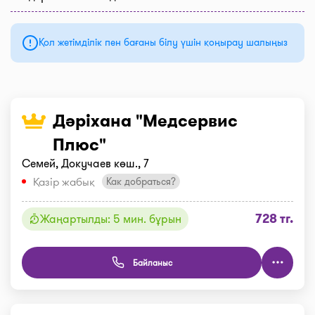
Қол жетімділік пен бағаны білу үшін қоңырау шалыңыз
Дәріхана "Медсервис
Плюс"
Семей, Докучаев көш., 7
Қазір жабық
Как добраться?
728 тг.
Жаңартылды: 5 мин. бұрын
Байланыс