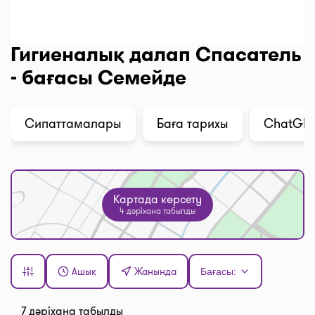
Гигиеналық далап Спасатель
- бағасы Семейде
Сипаттамалары
Баға тарихы
ChatGPT 
Картада көрсету
4 дәріхана табылды
Ашық
Жанында
Бағасы:
7 дәріхана табылды