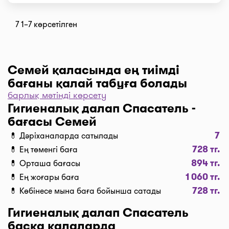
7 1–7 көрсетілген
Семей қаласында ең тиімді
бағаны қалай табуға болады
барлық мәтінді көрсету
Дәріханаларды баға бойынша іріктеу үшін “Сүзгі”
Гигиеналық далап Спасатель -
түймесін, одан әрі “Бағасы бойынша, 1… бастап
бағасы Семей
…” және “Таңдау” деген түймені басыңыз.
7
💊 Дәріханаларда сатылады
Дәріханадағы ең төмен баға сіздің алдыңызда. I-
728 тг.
💊 Ең төменгі баға
teka сервисінің көмегімен үнемдеңіз!
894 тг.
💊 Орташа бағасы
Жеткізу
1 060 тг.
💊 Ең жоғары баға
Семей қаласында дәрі-дәрмекті тез жеткізу керек
728 тг.
💊 Көбінесе мына баға бойынша сатады
пе? Қажетті дәрілерді “Сатып алу” түймесі
бойынша кәрзеңкеге салып, “Дәріхананы таңдау”
Гигиеналық далап Спасатель
түймесін басып тапсырыс ресімдеңіз, содан соң
басқа қалаларда