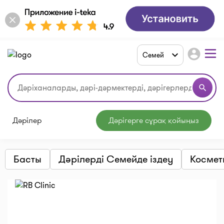
account_circle
Семей
search
Дәрілер
Дәрігерге сұрақ қойыңыз
Басты
Дәрілерді Семейде іздеу
Космет