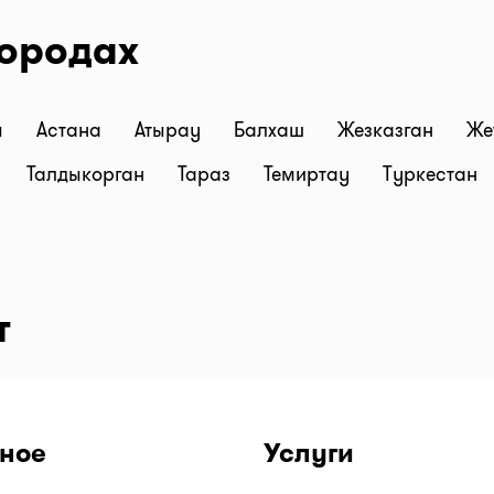
городах
ы
Астана
Атырау
Балхаш
Жезказган
Же
Талдыкорган
Тараз
Темиртау
Туркестан
т
ное
Услуги