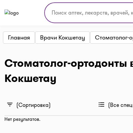
Главная
Врачи Кокшетау
Стоматолог-о
Стоматолог-ортодонты 
Кокшетау
filter_list
format_list_bulleted
(Сортировка)
(Все спец
Нет результатов.