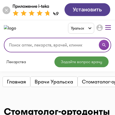
account_circle
Уральск
search
Лекарства
Задайте вопрос врачу
Главная
Врачи Уральска
Стоматолог-о
Стоматолог-ортодонты