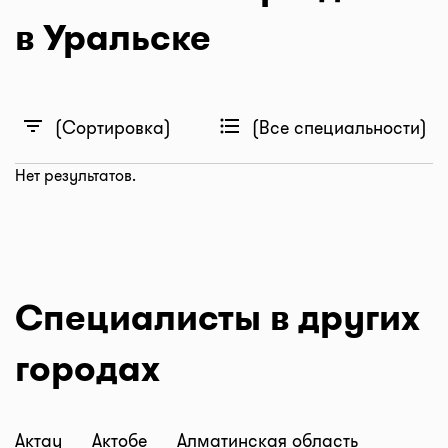
в Уральске
filter_list
format_list_bulleted
(Сортировка)
(Все специальности)
Нет результатов.
Специалисты в других
городах
Актау
Актобе
Алматинская область