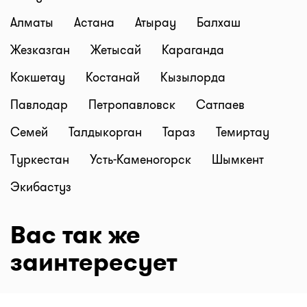
Алматы
Астана
Атырау
Балхаш
Жезказган
Жетысай
Караганда
Кокшетау
Костанай
Кызылорда
Павлодар
Петропавловск
Сатпаев
Семей
Талдыкорган
Тараз
Темиртау
Туркестан
Усть-Каменогорск
Шымкент
Экибастуз
Вас так же
заинтересует