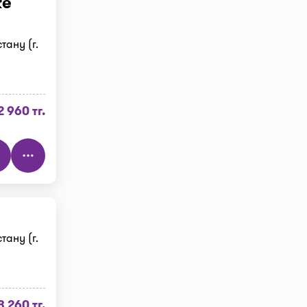
ке
тану (г.
2 960 тг.
тану (г.
3 260 тг.