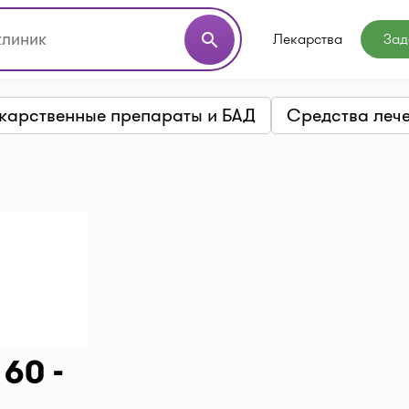
Лекарства
Зад
search
карственные препараты и БАД
Средства леч
60 -