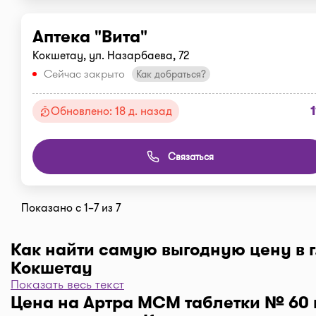
Аптека "Вита"
Кокшетау, ул. Назарбаева, 72
Сейчас закрыто
Как добраться?
1
Обновлено: 18 д. назад
Связаться
Показано с 1–7 из 7
Как найти самую выгодную цену в г
Кокшетау
Показать весь текст
Чтобы отфильтровать аптеки по цене, нажмите "Филь
Цена на Артра МСМ таблетки № 60 
"По цене, от 1..." и кнопку "Выбрать". Самая низкая 