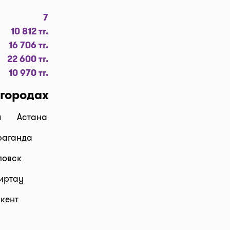
teka!
7
10 812 тг.
обавляйте
16 706 тг.
заявку в
22 600 тг.
т препараты
10 970 тг.
я цена
500 тг.
 городах
между
ы
Астана
раганда
абрать
 нажмите
ловск
тправим код
иртау
 можно
кент
ке аптеки