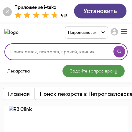
account_circle
Петропавловск
search
Лекарства
Задайте вопрос врачу
Главная
Поиск лекарств в Петропавловск