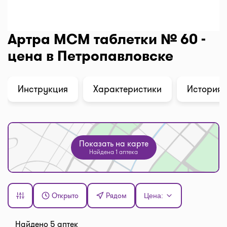
Артра МСМ таблетки № 60 -
цена в Петропавловске
Инструкция
Характеристики
История 
Показать на карте
Найдена 1 аптека
Открыто
Рядом
Цена:
Найдено 5 аптек