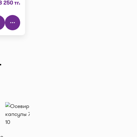
3 250 тг.
.
тр", далее
цена в
teka!
 Добавляйте
заявку в
т препараты