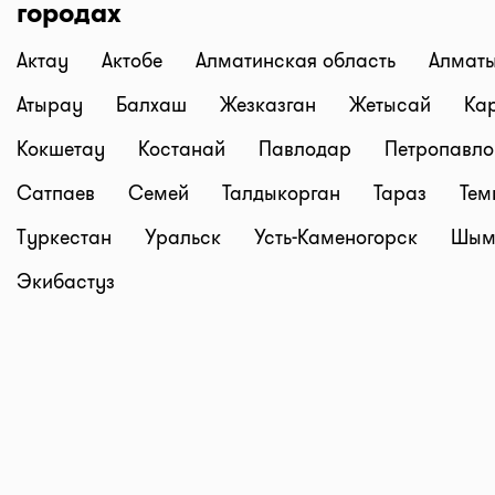
городах
(Аптеки Низких Цен), Гиппократ, и другие. Следите з
обновлениями!
Актау
Актобе
Алматинская область
Алмат
Все аптеки Казахстана с ценами на лекарства в од
Атырау
Балхаш
Жезказган
Жетысай
Ка
только на I-teka.kz!
Кокшетау
Костанай
Павлодар
Петропавло
Сатпаев
Семей
Талдыкорган
Тараз
Тем
Туркестан
Уральск
Усть-Каменогорск
Шым
Экибастуз