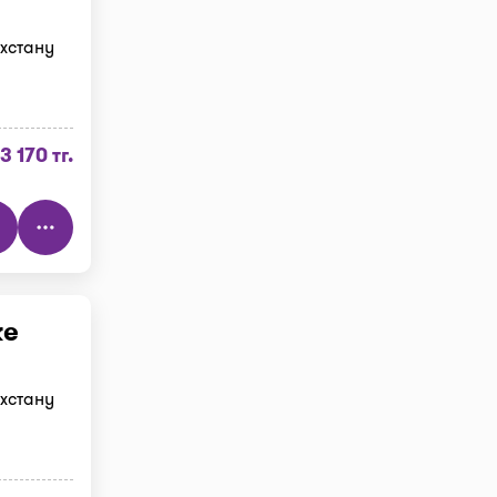
хстану
3 170 тг.
ке
хстану