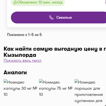
Обновлено: 10 мин. назад
Связаться
Показано с 1–5 из 5
Как найти самую выгодную цену в г
Кызылорда
Показать весь текст
Чтобы отфильтровать аптеки по цене, нажмите "Филь
"По цене, от 1..." и кнопку "Выбрать". Самая низкая 
Аналоги
аптеке перед вами. Экономьте с помощью сервиса I-
Доставка
Нужна быстрая доставка лекарств в г. Кызылорда?
нужные препараты по кнопке "Купить", оформляйте 
корзине "Выбрать аптеку" и наши курьеры доставя