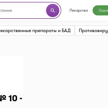
Лекарства
Зада
search
екарственные препараты и БАД
Противовиру
 10 -