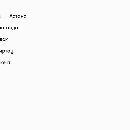
а
ы
Астана
ном месте
раганда
вск
иртау
кент