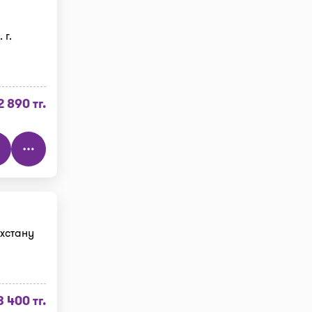
 г.
2 890 тг.
хстану
3 400 тг.