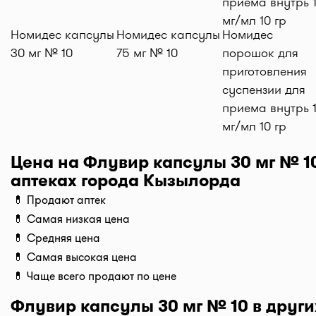
домой или на работу по оптимальной цене. Средня
доставки лекарств на данный момент от 1500 тг. до 2
Номидес капсулы
Номидес капсулы
Номидес
(стоимость зависит от времени суток и расстояния 
30 мг № 10
75 мг № 10
порошок для
аптекой и адресом доставки).
приготовления
Бронирование и самовывоз
суспензии для
Наш сервис позволяет оплатить бронь лекарств и з
приема внутрь 
самому в удобное время! При оформлении заказа,
мг/мл 10 гр
"Забрать в аптеке", мы забронируем ваш заказ и о
для получения. Важно: забрать препараты в аптеке
Цена на Флувир капсулы 30 мг № 10
только после подверждения наличия от аптеки.
аптеках города Кызылорда
Актуальность цен
💊 Продают аптек
Данные на сайте обновляются постоянно. На карточ
💊 Самая низкая цена
мы выводим, когда была обновлена цена - 2ч назад, 
💊 Средняя цена
мин. назад, 5 мин. назад, и т.д.
Не нашли нужное лекарство? Каждый день на сайт
💊 Самая высокая цена
добавляем новые аптеки или точки аптечных сетей.
💊 Чаще всего продают по цене
у нас вы можете найти: Аптеки Gold medicine, Соци
Флувир капсулы 30 мг № 10 в други
аптеки Mega Pharm, Аптеки "Алмасат", Аптеки "Sala