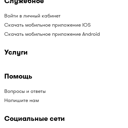
Служебное
Показать телефон
Войти в личный кабинет
Скачать мобильное приложение IOS
Аптека "Супермаркет
Скачать мобильное приложение Android
"Биосфера""
Темиртау, пр. Металлургов, 32а
Услуги
3 180 тг
Обновлено: 2 ч. назад
Помощь
Показать телефон
Вопросы и ответы
Напишите нам
Аптека "Биосфера"
Социальные сети
Темиртау, пр. Б. Момышұлы, 64