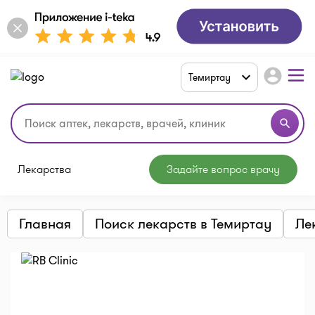
account_circle
Темиртау
search
Лекарства
Задайте вопрос врачу
Главная
Поиск лекарств в Темиртау
Ле