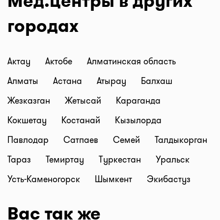
Мед.центры в других
городах
Актау
Актобе
Алматинская область
Алматы
Астана
Атырау
Балхаш
Жезказган
Жетысай
Караганда
Кокшетау
Костанай
Кызылорда
Павлодар
Сатпаев
Семей
Талдыкорган
Тараз
Темиртау
Туркестан
Уральск
Усть-Каменогорск
Шымкент
Экибастуз
Вас так же