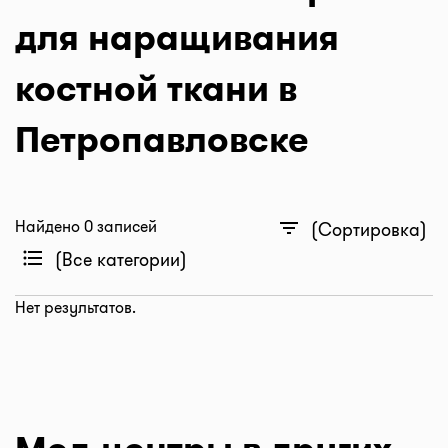
для наращивания
костной ткани в
Петропавловске
Найдено 0 записей
filter_list
(Сортировка)
format_list_bulleted
(Все категории)
Нет результатов.