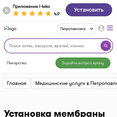
account_circle
Петропавловск
search
Лекарства
Задайте вопрос врачу
Главная
Медицинские услуги в Петропавл
Установка мембраны