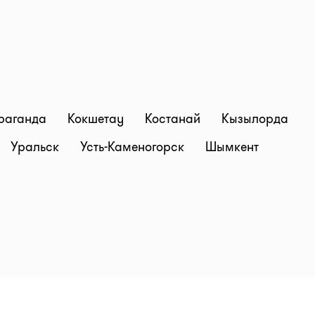
раганда
Кокшетау
Костанай
Кызылорда
Уральск
Усть-Каменогорск
Шымкент