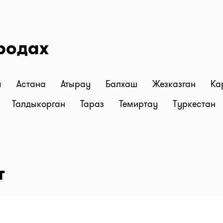
родах
ы
Астана
Атырау
Балхаш
Жезказган
Ка
Талдыкорган
Тараз
Темиртау
Туркестан
т