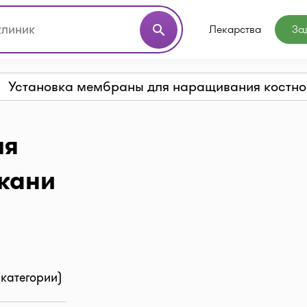
Лекарства
За
search
Установка мембраны для наращивания костно
ля
кани
 категории)