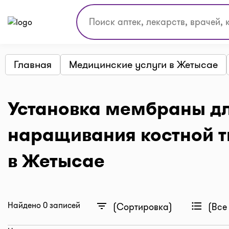
Главная
Медицинские услуги в Жетысае
Установка мембраны д
наращивания костной т
в Жетысае
Найдено 0 записей
filter_list
format_list_bulleted
(Сортировка)
(Все