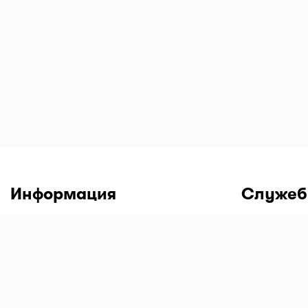
обновлениями!
Все аптеки Казахстана с ценами на лекарства в од
только на I-teka.kz!
Информация
Служеб
Пользовательское соглашение
Войти в ли
Политика конфиденциальности
Скачать мо
По сотрудничеству
Скачать мо
Android
Оферта для аптек