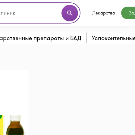
Лекарства
За
search
арственные препараты и БАД
Успокоительные