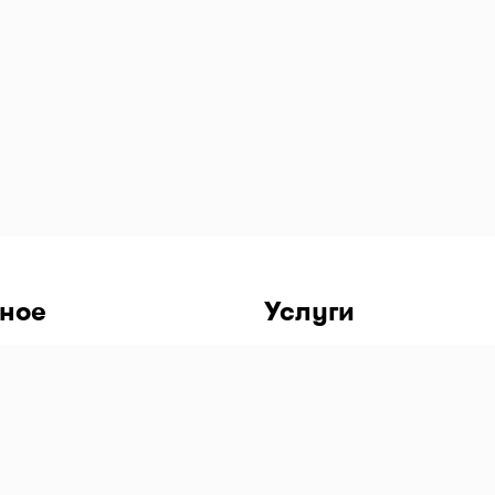
ном месте
ное
Услуги
чный кабинет
бильное приложение IOS
бильное приложение