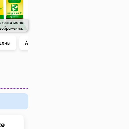
аковка может
изображения.
цены
Анализ в ChatGPT
ке