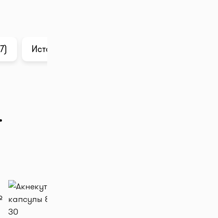
7)
История цены
Анализ в ChatGPT
.
тр", далее
цена в
teka!
бавляйте
заявку в