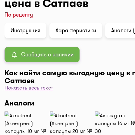
цена в Сатпаев
По рецепту
Инструкция
Характеристики
Аналоги (
Сообщить о наличии
Как найти самую выгодную цену в г
Сатпаев
Показать весь текст
Чтобы отфильтровать аптеки по цене, нажмите "Филь
"По цене, от 1..." и кнопку "Выбрать". Самая низкая 
Аналоги
аптеке перед вами. Экономьте с помощью сервиса I-
Доставка
Нужна быстрая доставка лекарств в г. Сатпаев? До
нужные препараты по кнопке "Купить", оформляйте 