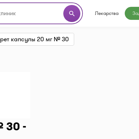
Лекарства
За
search
рет капсулы 20 мг № 30
 30 -