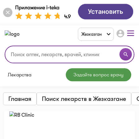
account_circle
Жезказган
search
Лекарства
Задайте вопрос врачу
Главная
Поиск лекарств в Жезказгане