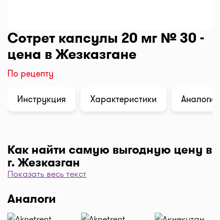
Сотрет капсулы 20 мг № 30 -
цена в Жезказгане
По рецепту
Инструкция
Характеристики
Аналоги (
Как найти самую выгодную цену в
г. Жезказган
Показать весь текст
Чтобы отфильтровать аптеки по цене, нажмите
"Фильтр", далее "По цене, от 1..." и кнопку
Аналоги
"Выбрать". Самая низкая цена в аптеке перед
вами. Экономьте с помощью сервиса I-teka!