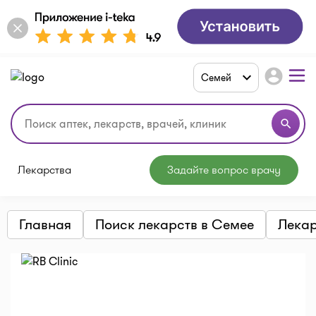
account_circle
Семей
search
Лекарства
Задайте вопрос врачу
Главная
Поиск лекарств в Семее
Лекар