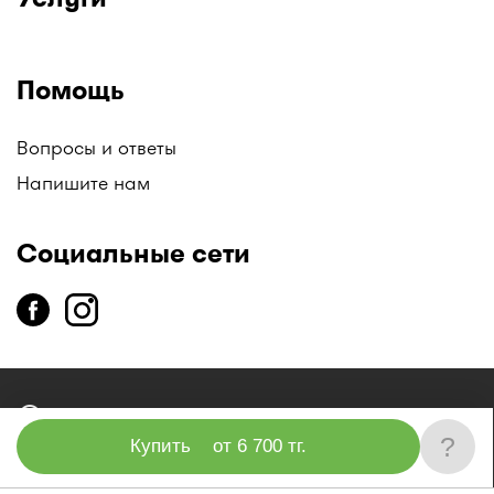
Помощь
Вопросы и ответы
Напишите нам
Социальные сети
copyright
2014-2026 ТОО «Единая справочная служба «I-
teka»
?
Купить
от 6 700 тг.