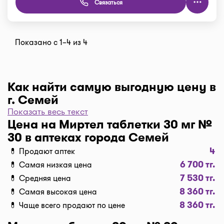
Связаться
Показано с 1–4 из 4
Как найти самую выгодную цену в
г. Семей
Показать весь текст
Чтобы отфильтровать аптеки по цене, нажмите
Цена на Миртел таблетки 30 мг №
"Фильтр", далее "По цене, от 1..." и кнопку
30 в аптеках города Семей
"Выбрать". Самая низкая цена в аптеке перед
4
💊 Продают аптек
вами. Экономьте с помощью сервиса I-teka!
6 700 тг.
💊 Самая низкая цена
Доставка
7 530 тг.
💊 Средняя цена
Нужна быстрая доставка лекарств в г. Семей?
8 360 тг.
💊 Самая высокая цена
Добавляйте нужные препараты по кнопке
8 360 тг.
💊 Чаще всего продают по цене
"Купить", оформляйте заявку в корзине "Выбрать
аптеку" и наши курьеры доставят препараты