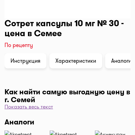
Сотрет капсулы 10 мг № 30 -
цена в Семее
По рецепту
Инструкция
Характеристики
Аналоги (
Как найти самую выгодную цену в
г. Семей
Показать весь текст
Чтобы отфильтровать аптеки по цене, нажмите
"Фильтр", далее "По цене, от 1..." и кнопку
Аналоги
"Выбрать". Самая низкая цена в аптеке перед
вами. Экономьте с помощью сервиса I-teka!