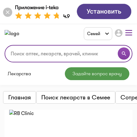
account_circle
Семей
search
Лекарства
Задайте вопрос врачу
Главная
Поиск лекарств в Семее
Сотре